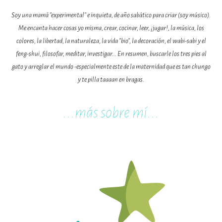
Soy una mamá "experimental" e inquieta, de año sabático para criar (soy músico).
Me encanta hacer cosas yo misma, crear, cocinar, leer, ¡jugar!, la música, los
colores, la libertad, la naturaleza, la vida "bio", la decoración, el wabi-sabi y el
feng-shui, filosofar, meditar, investigar... En resumen, buscarle los tres pies al
gato y arreglar el mundo -especialmente este de la maternidad que es tan chungo
y te pilla taaaan en bragas.
...m
ás sobre mí...