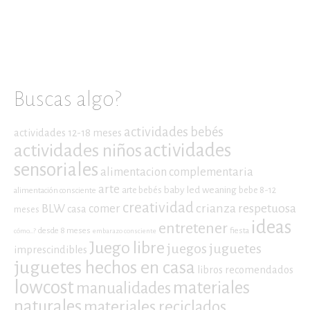
Buscas algo?
actividades bebés
actividades 12-18 meses
actividades niños
actividades
sensoriales
alimentacion complementaria
arte
baby led weaning
arte bebés
bebe 8-12
alimentación consciente
creatividad
crianza respetuosa
BLW
comer
casa
meses
ideas
entretener
desde 8 meses
fiesta
cómo...?
embarazo consciente
Juego libre
juegos
juguetes
imprescindibles
juguetes hechos en casa
libros recomendados
lowcost
materiales
manualidades
naturales
materiales reciclados