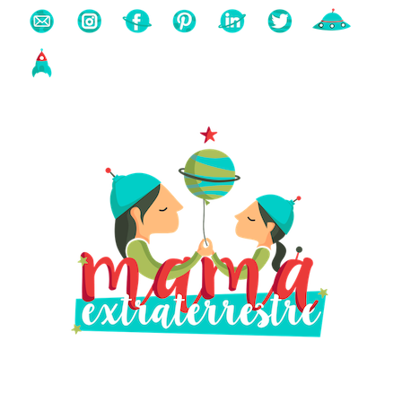
Buscas algo?
Búsqueda
para: