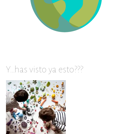
Y…has visto ya esto???