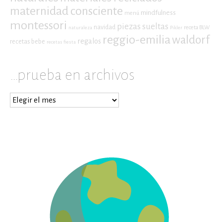
maternidad consciente
mindfulness
menú
montessori
piezas sueltas
navidad
receta BLW
naturaleza
Pikler
reggio-emilia
waldorf
regalos
recetas bebe
recetas fiesta
…prueba en archivos
…
prueba
en
archivos