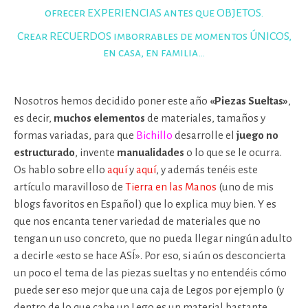
ofrecer EXPERIENCIAS antes que OBJETOS.
Crear RECUERDOS imborrables de momentos ÚNICOS,
en casa, en familia…
Nosotros hemos decidido poner este año
«Piezas Sueltas»
,
es decir,
muchos elementos
de materiales, tamaños y
formas variadas, para que
Bichillo
desarrolle el
juego no
estructurado
, invente
manualidades
o lo que se le ocurra.
Os hablo sobre ello
aquí
y
aquí
, y además tenéis este
artículo maravilloso de
Tierra en las Manos
(uno de mis
blogs favoritos en Español) que lo explica muy bien. Y es
que nos encanta tener variedad de materiales que no
tengan un uso concreto, que no pueda llegar ningún adulto
a decirle «esto se hace ASÍ». Por eso, si aún os desconcierta
un poco el tema de las piezas sueltas y no entendéis cómo
puede ser eso mejor que una caja de Legos por ejemplo (y
dentro de lo que cabe un Lego es un material bastante