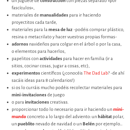
un juguete de
construcción
con piezas separado «por
fascículos»,
materiales de
manualidades
para ir haciendo
proyectitos cada tarde,
materiales para la
mesa de luz
-podéis comprar plástico,
resina o metacrilato y hacer vuestras propias formas-
adornos
navideños para colgar en el árbol o por la casa,
o elementos para hacerlos,
papelitos con
actividades
para hacer en familia (ir a
sitios, cocinar cosas, jugar a cosas, etc),
experimentos
científicos (¿conocéis
The Dad Lab
? -de ahí
sacáis ideas para 8 calendarios!)
si os lo curráis mucho podéis recolectar materiales para
mini-invitaciones
de juego
o para
invitaciones
creativas.
proporcionar todo lo necesario para ir haciendo un
mini-
mundo
concreto a lo largo del adviento: un
hábitat
polar,
un
pueblito
nevado de navidad o un
Belén
por ejemplo…