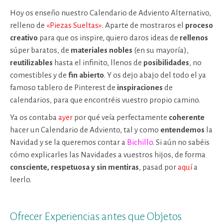
Hoy os enseño nuestro Calendario de Adviento Alternativo,
relleno de
«Piezas Sueltas»
. Aparte de mostraros el
proceso
creativo
para que os inspire, quiero daros ideas de
rellenos
súper baratos, de
materiales nobles
(en su mayoría),
reutilizables
hasta el infinito, llenos de
posibilidades
, no
comestibles y de
fin abierto
. Y os dejo abajo del todo el ya
famoso tablero de Pinterest de
inspiraciones
de
calendarios, para que encontréis vuestro propio camino.
Ya os contaba
ayer
por qué veía perfectamente
coherente
hacer un Calendario de Adviento, tal y como
entendemos
la
Navidad y se la queremos contar a
Bichillo
. Si aún no sabéis
cómo explicarles las Navidades a vuestros hijos, de forma
consciente, respetuosa y sin mentiras
, pasad por
aquí
a
leerlo.
Ofrecer Experiencias antes que Objetos