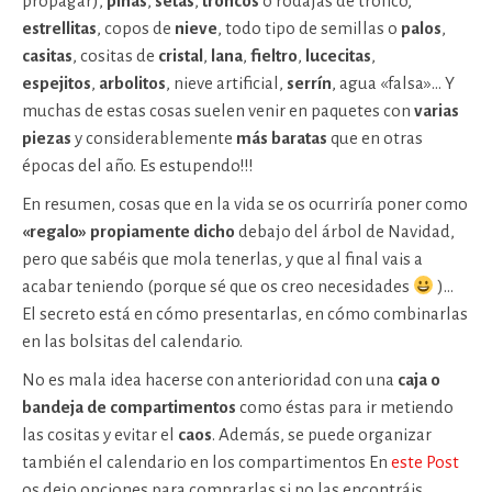
propagar),
piñas
,
setas
,
troncos
o rodajas de tronco,
estrellitas
, copos de
nieve
, todo tipo de semillas o
palos
,
casitas
, cositas de
cristal
,
lana
,
fieltro
,
lucecitas
,
espejitos
,
arbolitos
, nieve artificial,
serrín
, agua «falsa»… Y
muchas de estas cosas suelen venir en paquetes con
varias
piezas
y considerablemente
más baratas
que en otras
épocas del año. Es estupendo!!!
En resumen, cosas que en la vida se os ocurriría poner como
«regalo» propiamente dicho
debajo del árbol de Navidad,
pero que sabéis que mola tenerlas, y que al final vais a
acabar teniendo (porque sé que os creo necesidades
)…
El secreto está en cómo presentarlas, en cómo combinarlas
en las bolsitas del calendario.
No es mala idea hacerse con anterioridad con una
caja o
bandeja de compartimentos
como éstas para ir metiendo
las cositas y evitar el
caos
. Además, se puede organizar
también el calendario en los compartimentos En
este Post
os dejo opciones para comprarlas si no las encontráis.