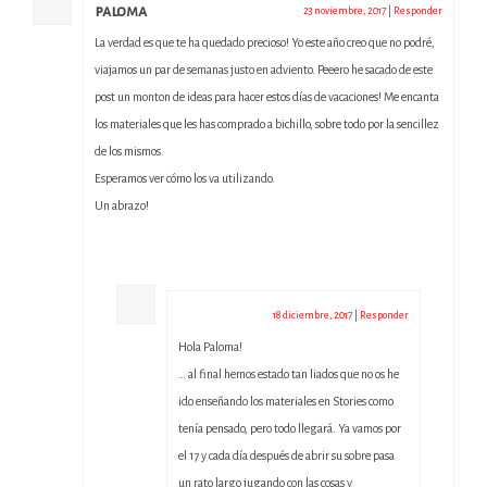
paloma
23 noviembre, 2017
|
Responder
La verdad es que te ha quedado precioso! Yo este año creo que no podré,
viajamos un par de semanas justo en adviento. Peeero he sacado de este
post un monton de ideas para hacer estos días de vacaciones! Me encanta
los materiales que les has comprado a bichillo, sobre todo por la sencillez
de los mismos.
Esperamos ver cómo los va utilizando.
Un abrazo!
admin
18 diciembre, 2017
|
Responder
Hola Paloma!
… al final hemos estado tan liados que no os he
ido enseñando los materiales en Stories como
tenía pensado, pero todo llegará. Ya vamos por
el 17 y cada día después de abrir su sobre pasa
un rato largo jugando con las cosas y