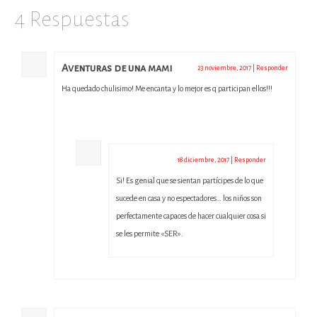
4 Respuestas
Aventuras de una mami
23 noviembre, 2017
|
Responder
Ha quedado chulisimo! Me encanta y lo mejor es q participan ellos!!!
admin
18 diciembre, 2017
|
Responder
Si! Es genial que se sientan partícipes de lo que
sucede en casa y no espectadores… los niños son
perfectamente capaces de hacer cualquier cosa si
se les permite «SER».