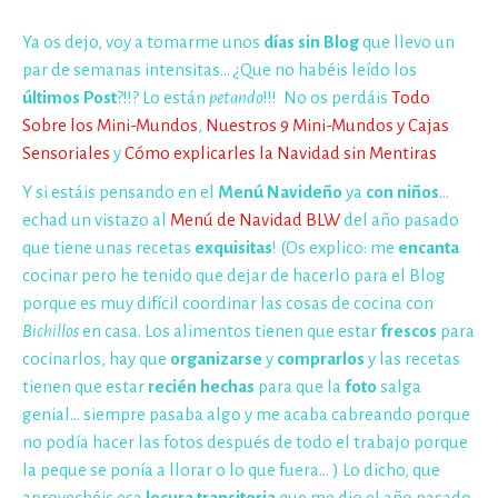
Ya os dejo, voy a tomarme unos
días sin Blog
que llevo un
par de semanas intensitas… ¿Que no habéis leído los
últimos Post
?!!? Lo están
petando
!!! No os perdáis
Todo
Sobre los Mini-Mundos
,
Nuestros 9 Mini-Mundos y Cajas
Sensoriales
y
Cómo explicarles la Navidad sin Mentiras
Y si estáis pensando en el
Menú Navideño
ya
con niños
…
echad un vistazo al
Menú de Navidad BLW
del año pasado
que tiene unas recetas
exquisitas
! (Os explico: me
encanta
cocinar pero he tenido que dejar de hacerlo para el Blog
porque es muy difícil coordinar las cosas de cocina con
Bichillos
en casa. Los alimentos tienen que estar
frescos
para
cocinarlos, hay que
organizarse
y
comprarlos
y las recetas
tienen que estar
recién hechas
para que la
foto
salga
genial… siempre pasaba algo y me acaba cabreando porque
no podía hacer las fotos después de todo el trabajo porque
la peque se ponía a llorar o lo que fuera… ) Lo dicho, que
aprovechéis esa
locura transitoria
que me dio el año pasado