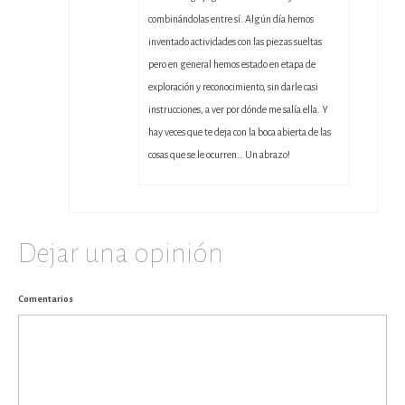
combinándolas entre sí. Algún día hemos
inventado actividades con las piezas sueltas
pero en general hemos estado en etapa de
exploración y reconocimiento, sin darle casi
instrucciones, a ver por dónde me salía ella. Y
hay veces que te deja con la boca abierta de las
cosas que se le ocurren… Un abrazo!
Dejar una opinión
Comentarios