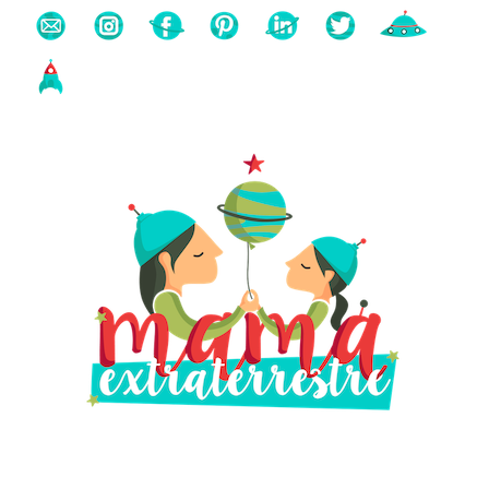
Buscas algo?
Búsqueda
para: