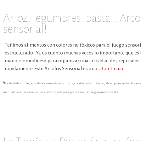
Arroz, legumbres, pasta… Arcoí
sensorial!
Teñimos alimentos con colores no tóxicos para el juego sensori
estructurado Ya os cuento muchas veces lo importante que es 
mano «comodines» para organizar una actividad de juego senso
rápidamente. Éste Arcoíris Sensorial es uno …
Continuar
actividades niños
,
actividades sensoriales
,
arcoíris
,
creatividad
,
entretener
,
ideas
,
juguetes hechos en 
manualidades
,
materiales reciclados
,
montessori
,
piezas sueltas
,
reggio-emilia
,
waldorf