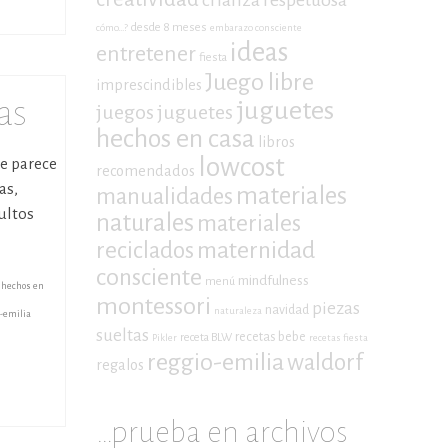
crianza respetuosa
desde 8 meses
cómo...?
embarazo consciente
ideas
entretener
fiesta
Juego libre
imprescindibles
as
juguetes
juegos
juguetes
hechos en casa
libros
lowcost
e parece
recomendados
as,
materiales
manualidades
ultos
naturales
materiales
maternidad
reciclados
consciente
mindfulness
menú
 hechos en
montessori
piezas
navidad
naturaleza
o-emilia
sueltas
recetas bebe
receta BLW
Pikler
recetas fiesta
reggio-emilia
waldorf
regalos
…prueba en archivos