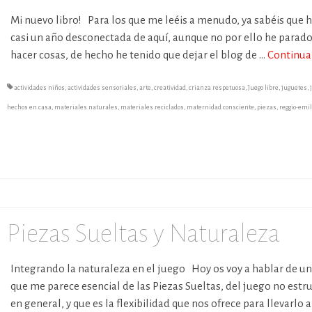
Mi nuevo libro! Para los que me leéis a menudo, ya sabéis que 
casi un año desconectada de aquí, aunque no por ello he parad
hacer cosas, de hecho he tenido que dejar el blog de …
Continua
actividades niños
,
actividades sensoriales
,
arte
,
creatividad
,
crianza respetuosa
,
Juego libre
,
juguetes
,
hechos en casa
,
materiales naturales
,
materiales reciclados
,
maternidad consciente
,
piezas
,
reggio-emil
Piezas Sueltas y Naturaleza
Integrando la naturaleza en el juego Hoy os voy a hablar de u
que me parece esencial de las Piezas Sueltas, del juego no est
en general, y que es la flexibilidad que nos ofrece para llevarlo a