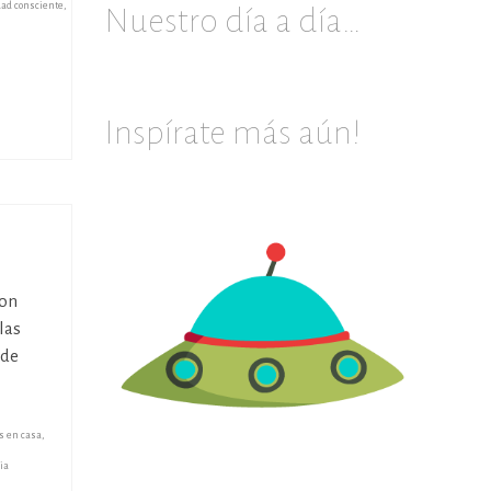
ad consciente
,
Nuestro día a día…
Inspírate más aún!
con
las
 de
s en casa
,
ia