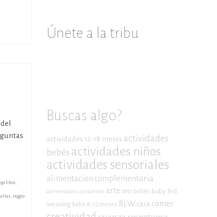
Únete a la tribu
Buscas algo?
 del
eguntas
actividades
actividades 12-18 meses
actividades niños
bebés
actividades sensoriales
alimentacion complementaria
ego libre
,
arte
baby led
arte bebés
alimentación consciente
ueltas
,
reggio-
BLW
comer
casa
weaning
bebe 8-12 meses
creatividad