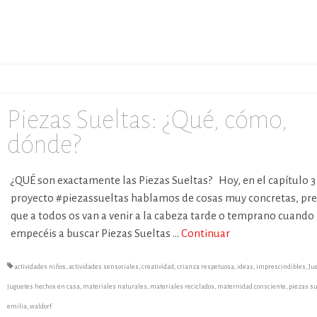
Piezas Sueltas: ¿Qué, cómo,
dónde?
¿QUÉ son exactamente las Piezas Sueltas? Hoy, en el capítulo 3
proyecto #piezassueltas hablamos de cosas muy concretas, pr
que a todos os van a venir a la cabeza tarde o temprano cuando
empecéis a buscar Piezas Sueltas …
Continuar
actividades niños
,
actividades sensoriales
,
creatividad
,
crianza respetuosa
,
ideas
,
imprescindibles
,
Ju
juguetes hechos en casa
,
materiales naturales
,
materiales reciclados
,
maternidad consciente
,
piezas s
emilia
,
waldorf