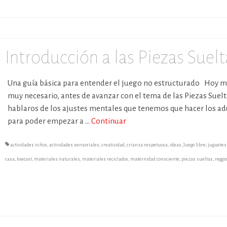
Introducción a las Piezas Suelt
Una guía básica para entender el juego no estructurado Hoy m
muy necesario, antes de avanzar con el tema de las Piezas Suelt
hablaros de los ajustes mentales que tenemos que hacer los ad
para poder empezar a …
Continuar
actividades niños
,
actividades sensoriales
,
creatividad
,
crianza respetuosa
,
ideas
,
Juego libre
,
juguetes
casa
,
lowcost
,
materiales naturales
,
materiales reciclados
,
maternidad consciente
,
piezas sueltas
,
reggi