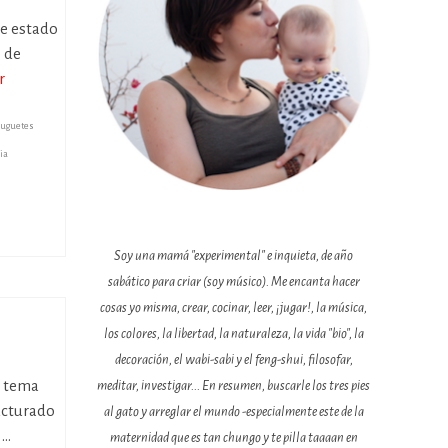
he estado
o de
r
juguetes
ia
Soy una mamá "experimental" e inquieta, de año
sabático para criar (soy músico). Me encanta hacer
cosas yo misma, crear, cocinar, leer, ¡jugar!, la música,
los colores, la libertad, la naturaleza, la vida "bio", la
decoración, el wabi-sabi y el feng-shui, filosofar,
n tema
meditar, investigar... En resumen, buscarle los tres pies
ructurado
al gato y arreglar el mundo -especialmente este de la
 …
maternidad que es tan chungo y te pilla taaaan en