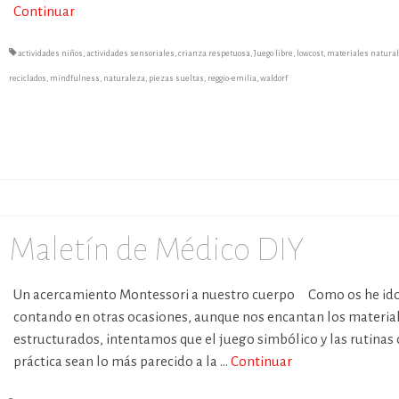
Continuar
actividades niños
,
actividades sensoriales
,
crianza respetuosa
,
Juego libre
,
lowcost
,
materiales natura
reciclados
,
mindfulness
,
naturaleza
,
piezas sueltas
,
reggio-emilia
,
waldorf
Maletín de Médico DIY
Un acercamiento Montessori a nuestro cuerpo Como os he id
contando en otras ocasiones, aunque nos encantan los materia
estructurados, intentamos que el juego simbólico y las rutinas 
práctica sean lo más parecido a la …
Continuar