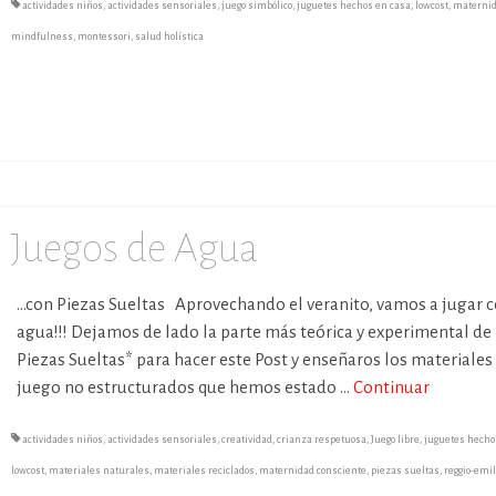
actividades niños
,
actividades sensoriales
,
juego simbólico
,
juguetes hechos en casa
,
lowcost
,
maternid
mindfulness
,
montessori
,
salud holística
Juegos de Agua
…con Piezas Sueltas Aprovechando el veranito, vamos a jugar 
agua!!! Dejamos de lado la parte más teórica y experimental de 
Piezas Sueltas* para hacer este Post y enseñaros los materiales
juego no estructurados que hemos estado …
Continuar
actividades niños
,
actividades sensoriales
,
creatividad
,
crianza respetuosa
,
Juego libre
,
juguetes hecho
lowcost
,
materiales naturales
,
materiales reciclados
,
maternidad consciente
,
piezas sueltas
,
reggio-emil