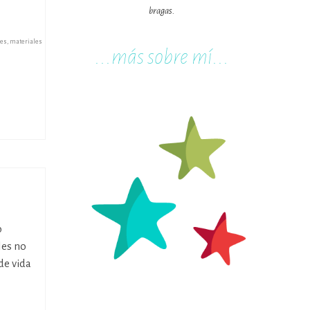
bragas.
les
,
materiales
...m
ás sobre mí...
o
les no
de vida