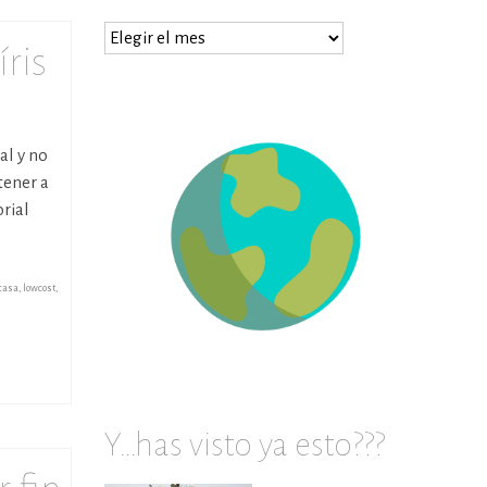
…
ris
prueba
en
archivos
al y no
tener a
rial
casa
,
lowcost
,
Y…has visto ya esto???