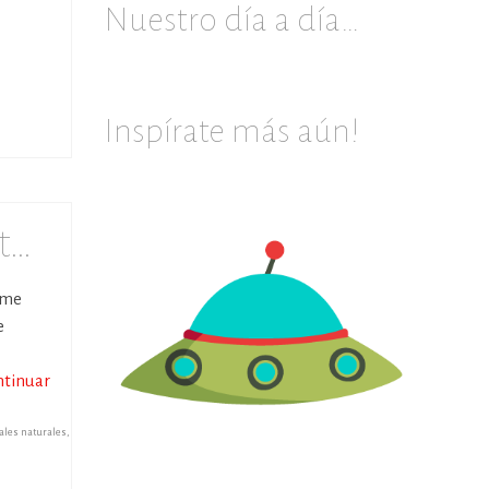
Nuestro día a día…
Inspírate más aún!
st…
 me
e
ntinuar
ales naturales
,