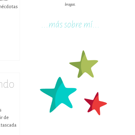
bragas.
anécdotas
...m
ás sobre mí...
ando
s
ir de
atascada