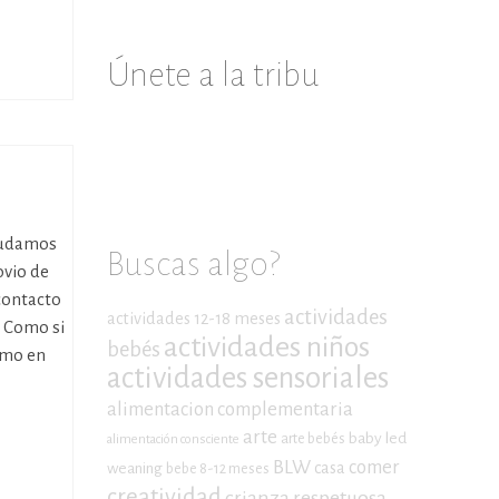
Únete a la tribu
 mudamos
Buscas algo?
ovio de
contacto
actividades
actividades 12-18 meses
- Como si
actividades niños
bebés
omo en
actividades sensoriales
alimentacion complementaria
arte
baby led
arte bebés
alimentación consciente
BLW
comer
casa
weaning
bebe 8-12 meses
creatividad
crianza respetuosa