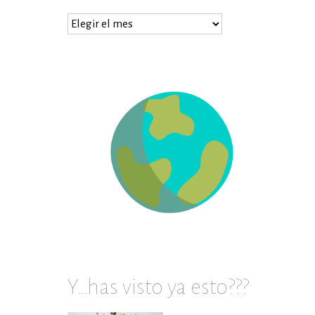
…
prueba
en
archivos
Y…has visto ya esto???