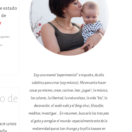
he estado
o de
r
juguetes
ia
Soy una mamá "experimental" e inquieta, de año
sabático para criar (soy músico). Me encanta hacer
cosas yo misma, crear, cocinar, leer, ¡jugar!, la música,
ho de
los colores, la libertad, la naturaleza, la vida "bio", la
decoración, el wabi-sabi y el feng-shui, filosofar,
meditar, investigar... En resumen, buscarle los tres pies
al gato y arreglar el mundo -especialmente este de la
hace unos
maternidad que es tan chungo y te pilla taaaan en
paña.