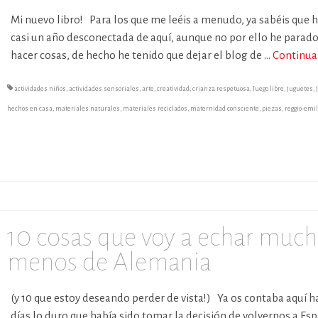
Mi nuevo libro! Para los que me leéis a menudo, ya sabéis que 
casi un año desconectada de aquí, aunque no por ello he parad
hacer cosas, de hecho he tenido que dejar el blog de …
Continua
actividades niños
,
actividades sensoriales
,
arte
,
creatividad
,
crianza respetuosa
,
Juego libre
,
juguetes
,
hechos en casa
,
materiales naturales
,
materiales reciclados
,
maternidad consciente
,
piezas
,
reggio-emil
10 cosas que voy a echar muc
menos de Alemania
(y 10 que estoy deseando perder de vista!) Ya os contaba aquí 
días lo duro que había sido tomar la decisión de volvernos a Es