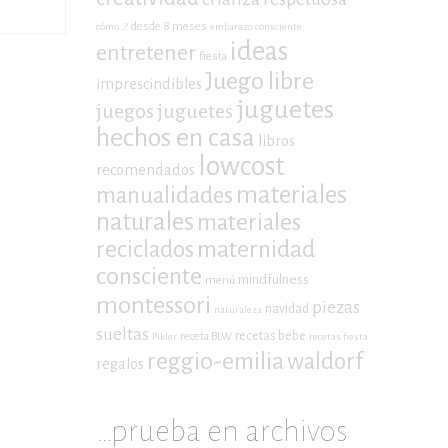
desde 8 meses
cómo...?
embarazo consciente
ideas
entretener
fiesta
Juego libre
imprescindibles
juguetes
juegos
juguetes
hechos en casa
libros
lowcost
recomendados
materiales
manualidades
naturales
materiales
maternidad
reciclados
consciente
mindfulness
menú
montessori
piezas
navidad
naturaleza
sueltas
recetas bebe
receta BLW
Pikler
recetas fiesta
reggio-emilia
waldorf
regalos
…prueba en archivos