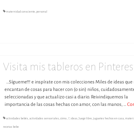
maternidad consciente
,
personal
Visita mis tableros en Pintere
…Sígueme!!! e inspírate con mis colecciones Miles de ideas que
encantan de cosas para hacer con (o sin) niños, cuidadosament
seleccionadas y que actualizo casi a diario. Reivindiquemos la
importancia de las cosas hechas con amor, con las manos, …
Co
actividades bebés
,
actividades sensoriales
,
cómo...?
,
ideas
,
Juego libre
,
juguetes hechos en casa
,
materi
recetas bebe