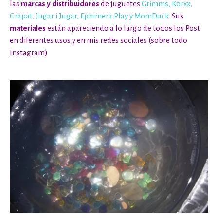
las
marcas y distribuidores
de juguetes
Grimms
,
Korxx
,
Grapat
,
Jugar i Jugar
,
Ephimera Play
y
MomDuck
. Sus
materiales
están apareciendo a lo largo de todos los Post
en diferentes usos y en mis redes sociales (sobre todo
Instagram
)