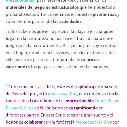
Piezas Sueltas*
para hacer este Post y enseñaros los
materiales de juego no estructurados
que hemos estado
probando estas últimas semanas en nuestro
piso/terraza
y
cómo hemos planteado las
actividades
.
Todos sabemos que en la piscina, la playa o en cualquier
lugar en la naturaleza no nos hace falta nada para que el
juego suceda naturalmente… Así que hoy me voy a centrar
en el hogar, donde muchas veces, por circunstancias de la
vida, nos toca pasar una temporada de
calurosas
vacaciones
y los peques se nos suben por las paredes.
* Como muchos ya sabéis, éste es el
capítulo 4
de una serie
de Posts del proyecto
#piezassueltas
, que comienza con la
traducción al castellano de la
imprescindible
Teoría de las
Piezas Sueltas
de Nicholson y se va
ramificando
en
diferentes partes. En esta Serie, tengo la gran suerte y el
honor de
colaborar
con la fotógrafa
Mercedes Herrán
y con