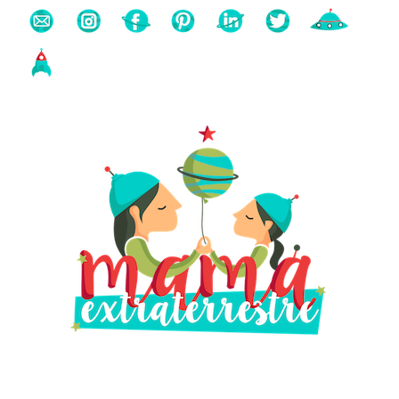
Buscas algo?
Búsqueda
para: