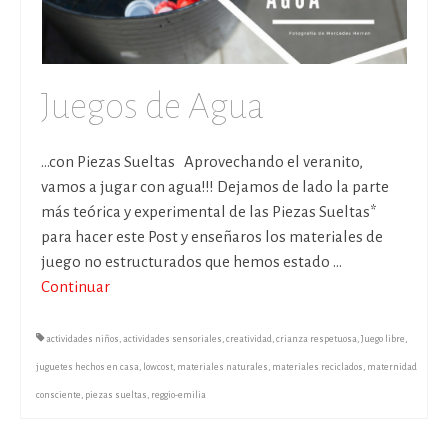
Juegos de Agua
…con Piezas Sueltas Aprovechando el veranito,
vamos a jugar con agua!!! Dejamos de lado la parte
más teórica y experimental de las Piezas Sueltas*
para hacer este Post y enseñaros los materiales de
juego no estructurados que hemos estado …
Continuar
actividades niños
,
actividades sensoriales
,
creatividad
,
crianza respetuosa
,
Juego libre
,
juguetes hechos en casa
,
lowcost
,
materiales naturales
,
materiales reciclados
,
maternidad
consciente
,
piezas sueltas
,
reggio-emilia