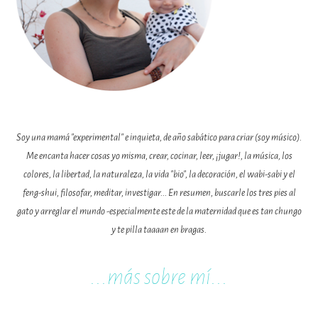
Soy una mamá "experimental" e inquieta, de año sabático para criar (soy músico).
Me encanta hacer cosas yo misma, crear, cocinar, leer, ¡jugar!, la música, los
colores, la libertad, la naturaleza, la vida "bio", la decoración, el wabi-sabi y el
feng-shui, filosofar, meditar, investigar... En resumen, buscarle los tres pies al
gato y arreglar el mundo -especialmente este de la maternidad que es tan chungo
y te pilla taaaan en bragas.
...m
ás sobre mí...