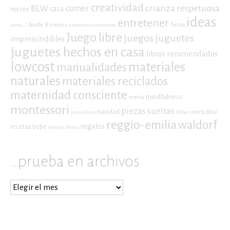
creatividad
crianza respetuosa
BLW
comer
casa
meses
ideas
entretener
desde 8 meses
fiesta
cómo...?
embarazo consciente
Juego libre
juegos
juguetes
imprescindibles
juguetes hechos en casa
libros recomendados
lowcost
materiales
manualidades
naturales
materiales reciclados
maternidad consciente
mindfulness
menú
montessori
piezas sueltas
navidad
receta BLW
naturaleza
Pikler
reggio-emilia
waldorf
regalos
recetas bebe
recetas fiesta
…prueba en archivos
…
prueba
en
archivos