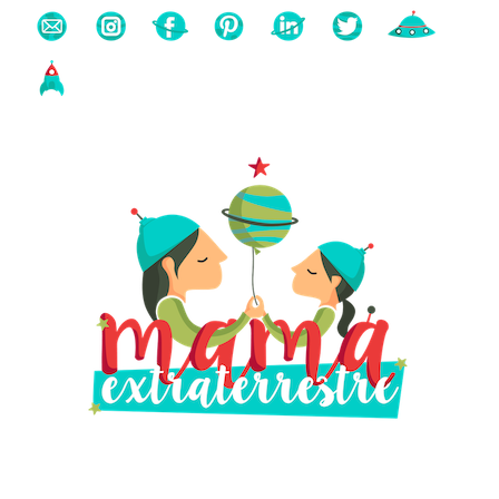
Buscas algo?
Búsqueda
para: