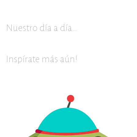
Nuestro día a día…
Inspírate más aún!