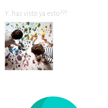
Y…has visto ya esto???