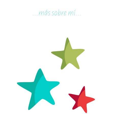
...m
ás sobre mí...