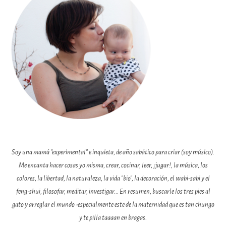
Soy una mamá "experimental" e inquieta, de año sabático para criar (soy músico).
Me encanta hacer cosas yo misma, crear, cocinar, leer, ¡jugar!, la música, los
colores, la libertad, la naturaleza, la vida "bio", la decoración, el wabi-sabi y el
feng-shui, filosofar, meditar, investigar... En resumen, buscarle los tres pies al
gato y arreglar el mundo -especialmente este de la maternidad que es tan chungo
y te pilla taaaan en bragas.