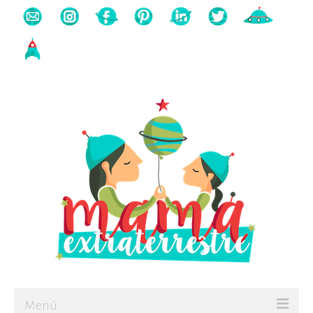
Buscas algo?
Búsqueda
para:
Menú