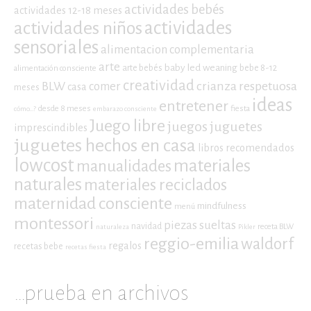
actividades bebés
actividades 12-18 meses
actividades niños
actividades
sensoriales
alimentacion complementaria
arte
baby led weaning
arte bebés
bebe 8-12
alimentación consciente
creatividad
crianza respetuosa
BLW
comer
casa
meses
ideas
entretener
desde 8 meses
fiesta
cómo...?
embarazo consciente
Juego libre
juegos
juguetes
imprescindibles
juguetes hechos en casa
libros recomendados
lowcost
materiales
manualidades
naturales
materiales reciclados
maternidad consciente
mindfulness
menú
montessori
piezas sueltas
navidad
receta BLW
naturaleza
Pikler
reggio-emilia
waldorf
regalos
recetas bebe
recetas fiesta
…prueba en archivos