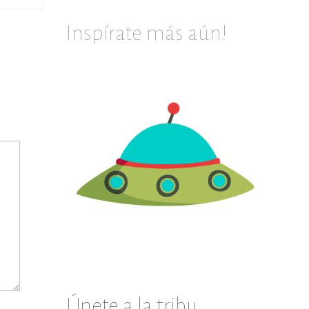
DIY de r
Inspírate más aún!
Únete a la tribu