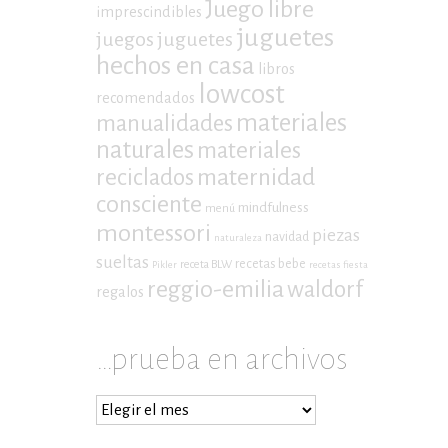
Juego libre
imprescindibles
juguetes
juegos
juguetes
hechos en casa
libros
lowcost
recomendados
materiales
manualidades
naturales
materiales
maternidad
reciclados
consciente
mindfulness
menú
montessori
piezas
navidad
naturaleza
sueltas
recetas bebe
receta BLW
Pikler
recetas fiesta
reggio-emilia
waldorf
regalos
…prueba en archivos
…
prueba