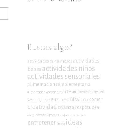
Buscas algo?
actividades
actividades 12-18 meses
actividades niños
bebés
actividades sensoriales
alimentacion complementaria
arte
baby led
arte bebés
alimentación consciente
BLW
comer
casa
weaning
bebe 8-12 meses
creatividad
crianza respetuosa
desde 8 meses
cómo...?
embarazo consciente
ideas
entretener
fiesta