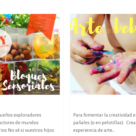
ques sensoriales
Arte para bebés
queños exploradores
Para fomentar la creatividad 
ructores de mundos
pañales (o en pelotillas) Crea
ios No sé si vuestros hijos
experiencia de arte...