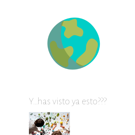
en
archivos
Y…has visto ya esto???