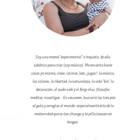
Soy una mamá "experimental" e inquieta, de año
sabático para criar (soy músico). Me encanta hacer
cosas yo misma, crear, cocinar, leer, ¡jugar!, la música,
los colores, la libertad, la naturaleza, la vida "bio", la
decoración, el wabi-sabi y el feng-shui, filosofar,
meditar, investigar... En resumen, buscarle los tres pies
al gato y arreglar el mundo -especialmente este de la
maternidad que es tan chungo y te pilla taaaan en
bragas.