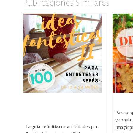
Publicaciones Similares
Más de 100 Ideas fantásticas para
DIY Blo
entretener a bebés de 12 a 24
Para pe
meses (parte 2)
y const
La guía definitiva de actividades para
imaginar