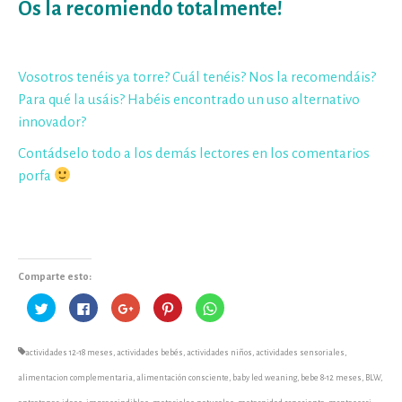
Os la recomiendo totalmente!
Vosotros tenéis ya torre? Cuál tenéis? Nos la recomendáis?
Para qué la usáis? Habéis encontrado un uso alternativo
innovador?
Contádselo todo a los demás lectores en los comentarios
porfa
Comparte esto:
Haz
Haz
Haz
Haz
Haz
clic
clic
clic
clic
clic
para
para
para
para
para
compartir
compartir
compartir
compartir
compartir
en
en
en
en
en
actividades 12-18 meses
,
actividades bebés
,
actividades niños
,
actividades sensoriales
,
Twitter
Facebook
Google+
Pinterest
WhatsApp
(Se
(Se
(Se
(Se
(Se
abre
abre
abre
abre
abre
alimentacion complementaria
,
alimentación consciente
,
baby led weaning
,
bebe 8-12 meses
,
BLW
,
en
en
en
en
en
una
una
una
una
una