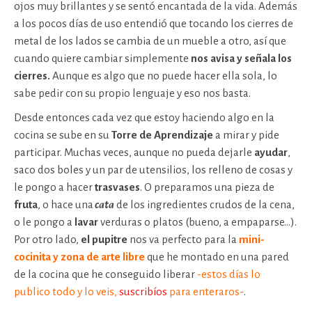
ojos muy brillantes y se sentó encantada de la vida. Además
a los pocos días de uso entendió que tocando los cierres de
metal de los lados se cambia de un mueble a otro, así que
cuando quiere cambiar simplemente
nos avisa y señala los
cierres.
Aunque es algo que no puede hacer ella sola, lo
sabe pedir con su propio lenguaje y eso nos basta.
Desde entonces cada vez que estoy haciendo algo en la
cocina se sube en su
Torre de Aprendizaje
a mirar y pide
participar. Muchas veces, aunque no pueda dejarle
ayudar
,
saco dos boles y un par de utensilios, los relleno de cosas y
le pongo a hacer
trasvases
. O preparamos una pieza de
fruta
, o hace una
cata
de los ingredientes crudos de la cena,
o le pongo a
lavar
verduras o platos (bueno, a empaparse…).
Por otro lado,
el pupitre
nos va perfecto para la
mini-
cocinita y zona de arte libre
que he montado en una pared
de la cocina que he conseguido liberar
-estos días lo
publico todo y lo veis,
suscribíos
para enteraros-
.