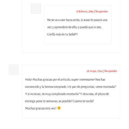
admin
15 febrero, 2019
|
Responder
No se va a caer hacia atrás, si acaso le pasará una
vez y aprenderá de ello, o puede que ni eso…
Confía más en tu bebé!!!
Silvia
26 mayo, 2019
|
Responder
Hola! Muchas gracias por el artículo, super interesante! Nos has
convencido y la hemos comprado. Un par de preguntas, viene montada?
Y si no es asi, es muy complicado montarla? Y otra cosa, el plazo de
entrega pone 10 semanas, es posible? Cuánto te tardó?
Muchas gracias otra vez!