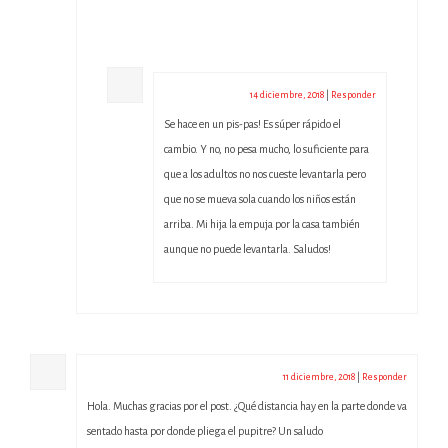
admin
14 diciembre, 2018
|
Responder
Se hace en un pis-pas! Es súper rápido el
cambio. Y no, no pesa mucho, lo suficiente para
que a los adultos no nos cueste levantarla pero
que no se mueva sola cuando los niños están
arriba. Mi hija la empuja por la casa también
aunque no puede levantarla. Saludos!
GEMA
11 diciembre, 2018
|
Responder
Hola. Muchas gracias por el post. ¿Qué distancia hay en la parte donde va
sentado hasta por donde pliega el pupitre? Un saludo