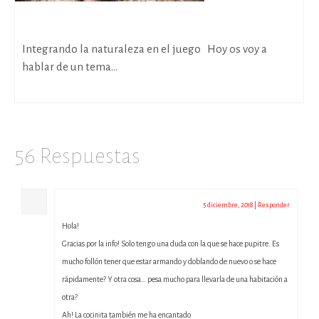
Piezas Sueltas y Naturaleza
Integrando la naturaleza en el juego Hoy os voy a
hablar de un tema...
56 Respuestas
Bea
5 diciembre, 2018
|
Responder
Hola!
Gracias por la info! Solo tengo una duda con la que se hace pupitre. Es
mucho follón tener que estar armando y doblando de nuevo o se hace
rápidamente? Y otra cosa… pesa mucho para llevarla de una habitación a
otra?
Ah! La cocinita también me ha encantado