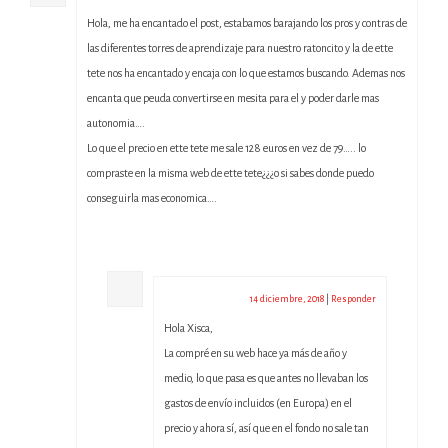
Hola, me ha encantado el post, estabamos barajando los pros y contras de
las diferentes torres de aprendizaje para nuestro ratoncito y la de ette
tete nos ha encantado y encaja con lo que estamos buscando. Ademas nos
encanta que peuda convertirse en mesita para el y poder darle mas
autonomia….
Lo que el precio en ette tete me sale 128 euros en vez de 79….. lo
compraste en la misma web de ette tete¿¿¿o si sabes donde puedo
conseguirla mas economica….
admin
14 diciembre, 2018
|
Responder
Hola Xisca,
La compré en su web hace ya más de año y
medio, lo que pasa es que antes no llevaban los
gastos de envío incluidos (en Europa) en el
precio y ahora sí, así que en el fondo no sale tan