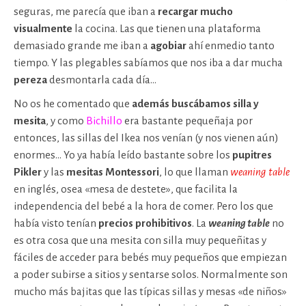
seguras, me parecía que iban a
recargar mucho
visualmente
la cocina. Las que tienen una plataforma
demasiado grande me iban a
agobiar
ahí enmedio tanto
tiempo. Y las plegables sabíamos que nos iba a dar mucha
pereza
desmontarla cada día…
No os he comentado que
además buscábamos silla y
mesita
, y como
Bichillo
era bastante pequeñaja por
entonces, las sillas del Ikea nos venían (y nos vienen aún)
enormes… Yo ya había leído bastante sobre los
pupitres
Pikler
y las
mesitas Montessori
, lo que llaman
weaning table
en inglés, osea «mesa de destete», que facilita la
independencia del bebé a la hora de comer. Pero los que
había visto tenían
precios prohibitivos
. La
weaning table
no
es otra cosa que una mesita con silla muy pequeñitas y
fáciles de acceder para bebés muy pequeños que empiezan
a poder subirse a sitios y sentarse solos. Normalmente son
mucho más bajitas que las típicas sillas y mesas «de niños»