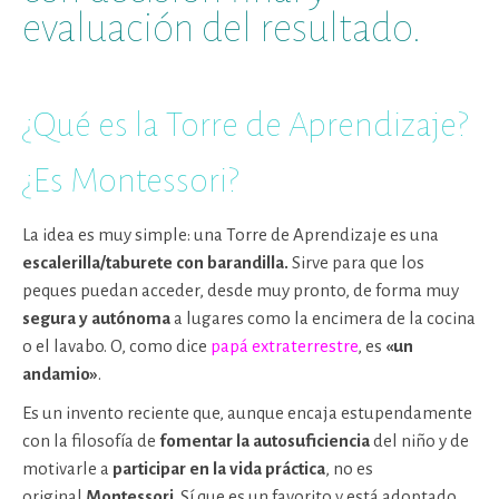
evaluación del resultado.
¿Qué es la Torre de Aprendizaje?
¿Es Montessori?
La idea es muy simple: una Torre de Aprendizaje es una
escalerilla/taburete con barandilla.
Sirve para que los
peques puedan acceder, desde muy pronto, de forma muy
segura y autónoma
a lugares como la encimera de la cocina
o el lavabo. O, como dice
papá extraterrestre
, es
«un
andamio»
.
Es un invento reciente que, aunque encaja estupendamente
con la filosofía de
fomentar la autosuficiencia
del niño y de
motivarle a
participar en la vida práctica
, no es
original
Montessori
. Sí que es un favorito y está adoptado