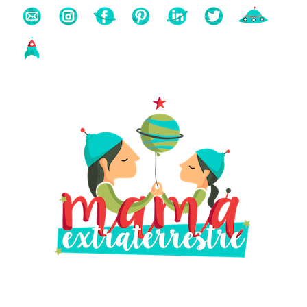
Buscas algo?
Búsqueda
para: