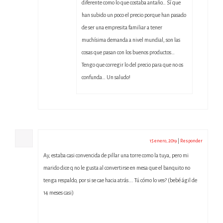
diferente como lo que costaba antaño… Sí que
han subido un poco el precio porque han pasado
de ser una empresita familiar a tener
muchísima demanda a nivel mundial, son las
cosas que pasan con los buenos productos…
Tengo que corregir lo del precio para que no os
confunda… Un saludo!
Diana
15 enero, 2019
|
Responder
Ay, estaba casi convencida de pillar una torre como la tuya, pero mi
marido dice q no le gusta al convertirse en mesa que el banquito no
tenga respaldo, por si se cae hacia atrás…. Tú cómo lo ves? (bebé ágil de
14 meses casi)