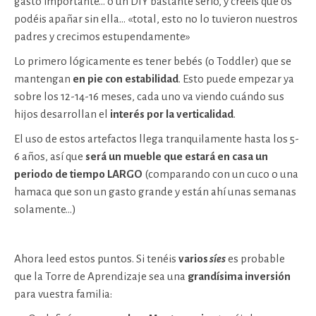
gasto importante… o un DIY bastante serio, y creéis que os
podéis apañar sin ella… «total, esto no lo tuvieron nuestros
padres y crecimos estupendamente»
Lo primero lógicamente es tener bebés (o Toddler) que se
mantengan
en pie con estabilidad
. Esto puede empezar ya
sobre los 12-14-16 meses, cada uno va viendo cuándo sus
hijos desarrollan el
interés por la verticalidad
.
El uso de estos artefactos llega tranquilamente hasta los 5-
6 años, así que
será un mueble que estará en casa un
periodo de tiempo LARGO
(comparando con un cuco o una
hamaca que son un gasto grande y están ahí unas semanas
solamente…)
Ahora leed estos puntos. Si tenéis
varios
síes
es probable
que la Torre de Aprendizaje sea una
grandísima inversión
para vuestra familia: