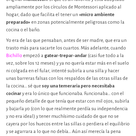
ampliamente por los círculos de Montessori aplicado al
hogar, dado que facilita el tener un
«micro ambiente
preparado»
en zonas potencialmente peligrosas como la
cocina o el baño.
Yo era de las que pensaban, antes de ser madre, que era un
trasto más para sacarte los cuartos. Más adelante, cuando
Bichillo
empezó a
gatear-trepar-andar
(casi fue todo a la
vez, sobre los 12 meses) y ya no quería estar más en el suelo
ni colgada en el fular, intenté subirla a una silla y hacer
unas barreras falsas con los respaldos de las otras sillas de
la cocina… sé que
soy una temeraria pero necesitaba
cocinar
y era lo único que funcionaba. Funcionaba… con el
pequeño detalle de que tenía que estar con mil ojos, subirla
y bajarla yo (con lo que realmente perdía su independencia
y no era ideal) y tener muchísimo cuidado de que no se
cayera por los huecos entre las sillas o perdiera el equilibrio
y se agarrara a lo que no debía… Aún así merecía la pena