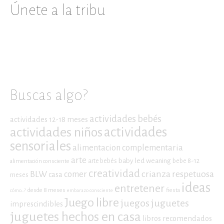
Únete a la tribu
Buscas algo?
actividades bebés
actividades 12-18 meses
actividades niños
actividades
sensoriales
alimentacion complementaria
arte
baby led weaning
arte bebés
bebe 8-12
alimentación consciente
creatividad
crianza respetuosa
BLW
comer
casa
meses
ideas
entretener
desde 8 meses
fiesta
cómo...?
embarazo consciente
Juego libre
juegos
juguetes
imprescindibles
juguetes hechos en casa
libros recomendados