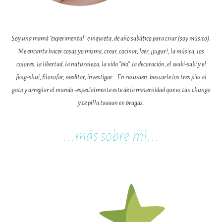
Soy una mamá "experimental" e inquieta, de año sabático para criar (soy músico).
Me encanta hacer cosas yo misma, crear, cocinar, leer, ¡jugar!, la música, los
colores, la libertad, la naturaleza, la vida "bio", la decoración, el wabi-sabi y el
feng-shui, filosofar, meditar, investigar... En resumen, buscarle los tres pies al
gato y arreglar el mundo -especialmente este de la maternidad que es tan chungo
y te pilla taaaan en bragas.
...m
ás sobre mí...