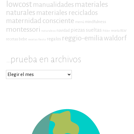
lowcost
materiales
manualidades
naturales
materiales reciclados
maternidad consciente
mindfulness
menú
montessori
piezas sueltas
navidad
receta BLW
naturaleza
Pikler
reggio-emilia
waldorf
regalos
recetas bebe
recetas fiesta
…prueba en archivos
…
prueba
en
archivos