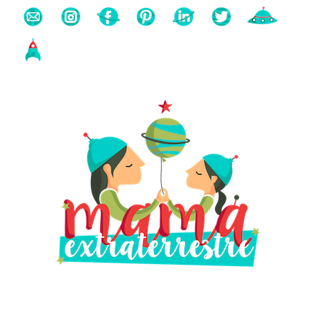
Buscas algo?
Búsqueda
para: