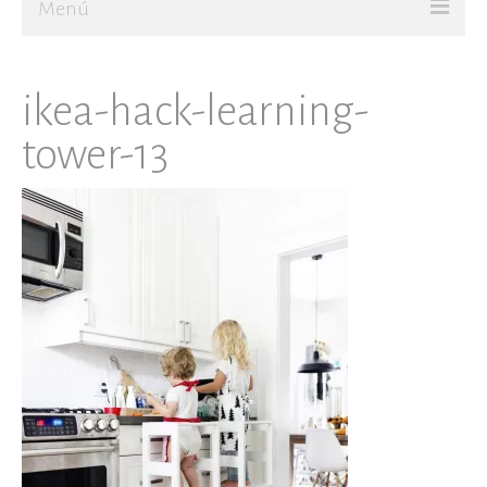
Menú
Ir al Blog
ikea-hack-learning-
JUGAR
tower-13
CREAR
Sobre mí