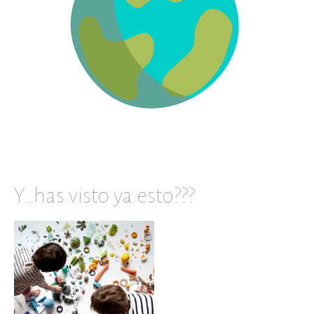
Y…has visto ya esto???