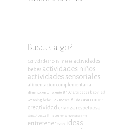
Buscas algo?
actividades
actividades 12-18 meses
actividades niños
bebés
actividades sensoriales
alimentacion complementaria
arte
baby led
arte bebés
alimentación consciente
BLW
comer
casa
weaning
bebe 8-12 meses
creatividad
crianza respetuosa
desde 8 meses
cómo...?
embarazo consciente
ideas
entretener
fiesta