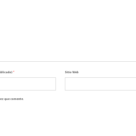
ublicado)
*
Sitio Web
vez que comente.