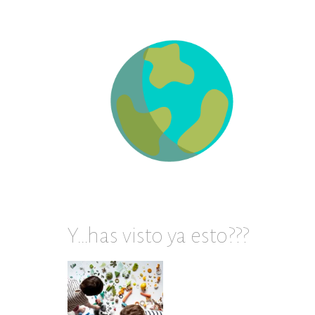
en
archivos
Y…has visto ya esto???