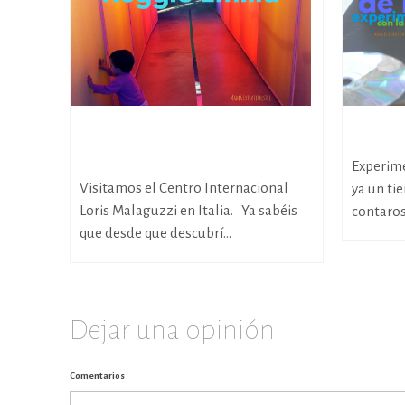
Radiografía de la pedagogía
Juegos 
Reggio Emilia
Experime
Visitamos el Centro Internacional
ya un ti
Loris Malaguzzi en Italia. Ya sabéis
contaros.
que desde que descubrí...
Dejar una opinión
Comentarios