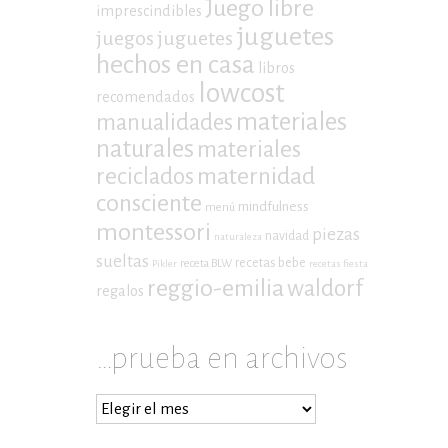
Juego libre
imprescindibles
juguetes
juegos
juguetes
hechos en casa
libros
lowcost
recomendados
materiales
manualidades
naturales
materiales
maternidad
reciclados
consciente
mindfulness
menú
montessori
piezas
navidad
naturaleza
sueltas
recetas bebe
receta BLW
Pikler
recetas fiesta
reggio-emilia
waldorf
regalos
…prueba en archivos
…
prueba