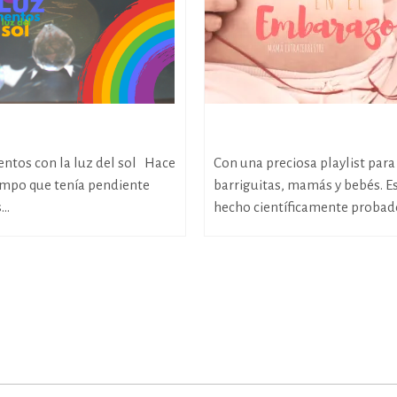
de luz
Música en el embarazo
ntos con la luz del sol Hace
Con una preciosa playlist para
empo que tenía pendiente
barriguitas, mamás y bebés. Es
..
hecho científicamente probado