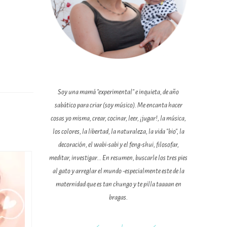
Soy una mamá "experimental" e inquieta, de año
sabático para criar (soy músico). Me encanta hacer
cosas yo misma, crear, cocinar, leer, ¡jugar!, la música,
los colores, la libertad, la naturaleza, la vida "bio", la
decoración, el wabi-sabi y el feng-shui, filosofar,
meditar, investigar... En resumen, buscarle los tres pies
al gato y arreglar el mundo -especialmente este de la
maternidad que es tan chungo y te pilla taaaan en
bragas.