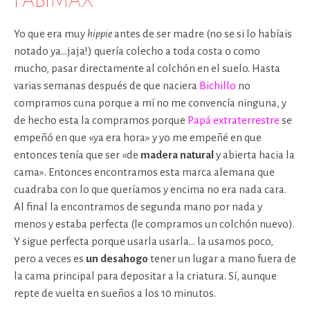
FABIMAX
Yo que era muy
hippie
antes de ser madre (no se si lo habíais
notado ya…jaja!) quería colecho a toda costa o como
mucho, pasar directamente al colchón en el suelo. Hasta
varias semanas después de que naciera
Bichillo
no
compramos cuna porque a mí no me convencía ninguna, y
de hecho esta la compramos porque
Papá extraterrestre
se
empeñó en que «ya era hora» y yo me empeñé en que
entonces tenía que ser «de
madera natural
y abierta hacia la
cama». Entonces encontramos esta marca alemana que
cuadraba con lo que queríamos y encima no era nada cara.
Al final la encontramos de segunda mano por nada y
menos y estaba perfecta (le compramos un colchón nuevo).
Y sigue perfecta porque usarla usarla… la usamos poco,
pero a veces es
un desahogo
tener un lugar a mano fuera de
la cama principal para depositar a la criatura. Sí, aunque
repte de vuelta en sueños a los 10 minutos.