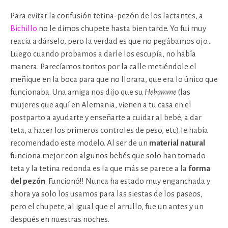
Para evitar la confusión tetina-pezón de los lactantes, a
Bichillo
no le dimos chupete hasta bien tarde. Yo fui muy
reacia a dárselo, pero la verdad es que no pegábamos ojo…
Luego cuando probamos a darle los escupía, no había
manera. Parecíamos tontos por la calle metiéndole el
meñique en la boca para que no llorara, que era lo único que
funcionaba. Una amiga nos dijo que su
Hebamme
(las
mujeres que aquí en Alemania, vienen a tu casa en el
postparto a ayudarte y enseñarte a cuidar al bebé, a dar
teta, a hacer los primeros controles de peso, etc) le había
recomendado este modelo. Al ser de un
material natural
funciona mejor con algunos bebés que solo han tomado
teta y la tetina redonda es la que más se parece a la
forma
del pezón
. Funcionó!! Nunca ha estado muy enganchada y
ahora ya solo los usamos para las siestas de los paseos,
pero el chupete, al igual que el arrullo, fue un antes y un
después en nuestras noches.