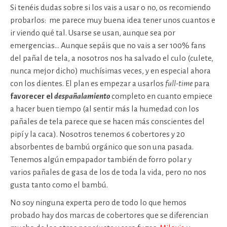
Si tenéis dudas sobre si los vais a usar o no, os recomiendo
probarlos: me parece muy buena idea tener unos cuantos e
ir viendo qué tal. Usarse se usan, aunque sea por
emergencias… Aunque sepáis que no vais a ser 100% fans
del pañal de tela, a nosotros nos ha salvado el culo (culete,
nunca mejor dicho) muchísimas veces, y en especial ahora
con los dientes. El plan es empezar a usarlos
full-time
para
favorecer el
despañalamiento
completo en cuanto empiece
a hacer buen tiempo (al sentir más la humedad con los
pañales de tela parece que se hacen más conscientes del
pipí y la caca). Nosotros tenemos 6 cobertores y 20
absorbentes de bambú orgánico que son una pasada.
Tenemos algún empapador también de forro polar y
varios pañales de gasa de los de toda la vida, pero no nos
gusta tanto como el bambú.
No soy ninguna experta pero de todo lo que hemos
probado hay dos marcas de cobertores que se diferencian