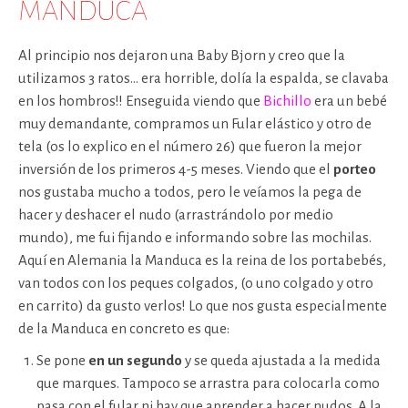
MANDUCA
Al principio nos dejaron una Baby Bjorn y creo que la
utilizamos 3 ratos… era horrible, dolía la espalda, se clavaba
en los hombros!! Enseguida viendo que
Bichillo
era un bebé
muy demandante, compramos un Fular elástico y otro de
tela (os lo explico en el número 26) que fueron la mejor
inversión de los primeros 4-5 meses. Viendo que el
porteo
nos gustaba mucho a todos, pero le veíamos la pega de
hacer y deshacer el nudo (arrastrándolo por medio
mundo), me fui fijando e informando sobre las mochilas.
Aquí en Alemania la Manduca es la reina de los portabebés,
van todos con los peques colgados, (o uno colgado y otro
en carrito) da gusto verlos! Lo que nos gusta especialmente
de la Manduca en concreto es que:
Se pone
en un segundo
y se queda ajustada a la medida
que marques. Tampoco se arrastra para colocarla como
pasa con el fular ni hay que aprender a hacer nudos. A la