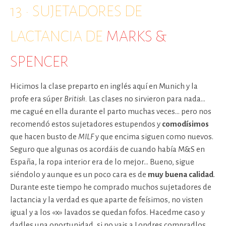
13 · SUJETADORES DE
LACTANCIA DE
MARKS &
SPENCER
Hicimos la clase preparto en inglés aquí en Munich y la
profe era súper
British.
Las clases no sirvieron para nada…
me cagué en ella durante el parto muchas veces… pero nos
recomendó estos sujetadores estupendos y
comodísimos
que hacen busto de
MILF
y que encima siguen como nuevos.
Seguro que algunas os acordáis de cuando había M&S en
España, la ropa interior era de lo mejor… Bueno, sigue
siéndolo y aunque es un poco cara es de
muy buena calidad
.
Durante este tiempo he comprado muchos sujetadores de
lactancia y la verdad es que aparte de feísimos, no visten
igual y a los «x» lavados se quedan fofos. Hacedme caso y
dadles una oportunidad, si no vais a Londres compradlos