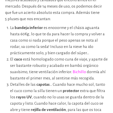
mercado. Después de 14 meses de uso, os podemos decir
que fue un acierto absoluto esta compra. Además tiene
5 pluses que nos encantan:
La
bandeja inferior
es enooorme y el chásis aguanta
hasta 60Kg, lo que te da para hacer la compra y volver a
casa como si nada porque el peso apenas se nota al
rodar, va como la seda! Incluso en la nieve ha ido
prácticamente solo, y bien cargado del súper…
El
cuco
está homologado como cuna de viaje, y aparte de
ser bastante robusto y acabado en bambú orgánico
suavísimo, tiene ventilación inferior.
Bichillo
dormía ahí
bastante el primer mes, al sentirse más recogida.
Detalles de las
capotas
… Cuando hace mucho sol, tanto
el cuco como la silla tienen un
protector
extra que filtra
los
rayos UV
, cuando no lo usas se guarda dentro de la
capota y listo. Cuando hace calor, la capota del cuco se
abre y tiene
rejilla de ventilación
, para las que os toca