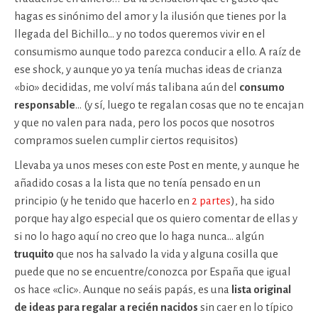
hagas es sinónimo del amor y la ilusión que tienes por la
llegada del Bichillo… y no todos queremos vivir en el
consumismo aunque todo parezca conducir a ello. A raíz de
ese shock, y aunque yo ya tenía muchas ideas de crianza
«bio» decididas, me volví más talibana aún del
consumo
responsable
… (y sí, luego te regalan cosas que no te encajan
y que no valen para nada, pero los pocos que nosotros
compramos suelen cumplir ciertos requisitos)
Llevaba ya unos meses con este Post en mente, y aunque he
añadido cosas a la lista que no tenía pensado en un
principio (y he tenido que hacerlo en
2 partes
), ha sido
porque hay algo especial que os quiero comentar de ellas y
si no lo hago aquí no creo que lo haga nunca… algún
truquito
que nos ha salvado la vida y alguna cosilla que
puede que no se encuentre/conozca por España que igual
os hace «clic». Aunque no seáis papás, es una
lista original
de ideas para regalar a recién nacidos
sin caer en lo típico