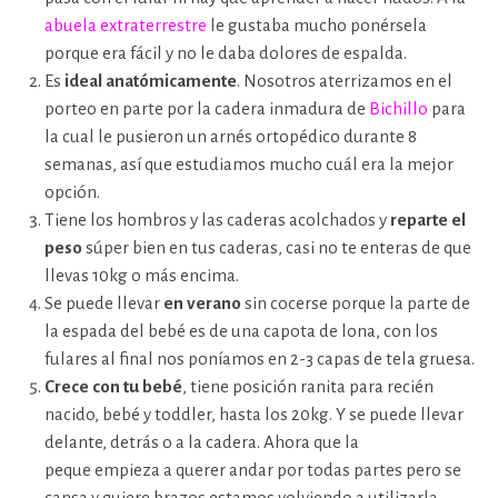
abuela extraterrestre
le gustaba mucho ponérsela
porque era fácil y no le daba dolores de espalda.
Es
ideal anatómicamente
. Nosotros aterrizamos en el
porteo en parte por la cadera inmadura de
Bichillo
para
la cual le pusieron un arnés ortopédico durante 8
semanas, así que estudiamos mucho cuál era la mejor
opción.
Tiene los hombros y las caderas acolchados y
reparte el
peso
súper bien en tus caderas, casi no te enteras de que
llevas 10kg o más encima.
Se puede llevar
en verano
sin cocerse porque la parte de
la espada del bebé es de una capota de lona, con los
fulares al final nos poníamos en 2-3 capas de tela gruesa.
Crece con tu bebé
, tiene posición ranita para recién
nacido, bebé y toddler, hasta los 20kg. Y se puede llevar
delante, detrás o a la cadera. Ahora que la
peque empieza a querer andar por todas partes pero se
cansa y quiere brazos estamos volviendo a utilizarla