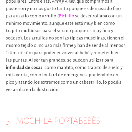
populares. Entre ellas,
Aden y Anaïs
, que compramos a
posteriori y no nos gustó tanto porque es demasiado fino
para usarlo como arrullo (
Bichillo
se desenrollaba con un
mínimo movimiento, aunque este está muy bien como
trapito multiusos para el verano porque es muy fino y
sedoso). Los arrullos no son las típicas muselinas, tienen el
mismo tejido o incluso más firme y han de ser de al menos 1
´10m x 1´10m para poder envolver al bebé y remeter bien
las puntas. Al ser tan grandes, se pueden utilizar para
infinidad de cosas
, como mantita, como trapito de suelo y
mi favorita, como foulard de emergencia poniéndolo en
pico y atando los extremos como un cabestrillo, lo podéis
ver arriba en la ilustración.
5 · MOCHILA PORTABEBÉS