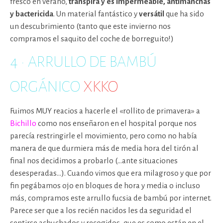
fresco en verano,
transpira y es impermeable, antimanchas
y bactericida
. Un material fantástico y
versátil
que ha sido
un descubrimiento (tanto que este invierno nos
compramos el saquito del coche de borreguito!)
4 · ARRULLO DE BAMBÚ
ORGÁNICO
XKKO
Fuimos MUY reacios a hacerle el «rollito de primavera» a
Bichillo
como nos enseñaron en el hospital porque nos
parecía restringirle el movimiento, pero como no había
manera de que durmiera más de media hora del tirón al
final nos decidimos a probarlo (…ante situaciones
desesperadas…). Cuando vimos que era milagroso y que por
fin pegábamos ojo en bloques de hora y media o incluso
más, compramos este arrullo fucsia de bambú por internet.
Parece ser que a los recién nacidos les da seguridad el
sentirse achuchados y recogidos, que es como están en el