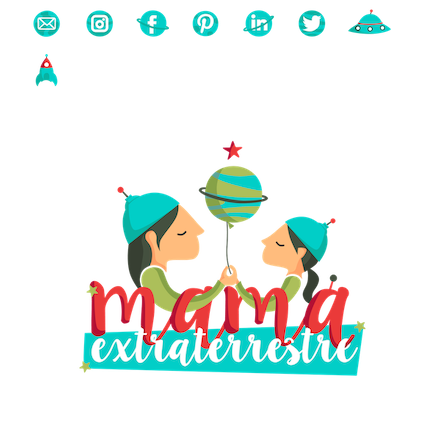
Buscas algo?
Búsqueda
para: