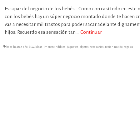
Escapar del negocio de los bebés… Como con casi todo en este
con los bebés hay un súper negocio montado donde te hacen cr
vas a necesitar mil trastos para poder sacar adelante dignamen
hijos. Recuerdo esa sensación tan …
Continuar
bebe hasta 1 año
,
BLW
,
ideas
,
imprescindibles
,
juguetes
,
objetos necesarios
,
recien nacido
,
regalos