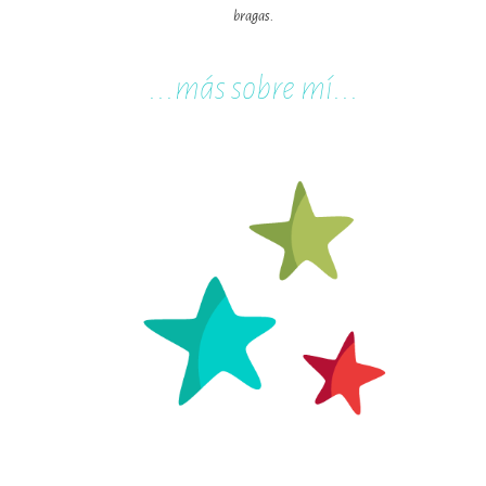
bragas.
...m
ás sobre mí...