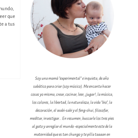
 mundo,
eer que
te a tus
Soy una mamá "experimental" e inquieta, de año
sabático para criar (soy músico). Me encanta hacer
cosas yo misma, crear, cocinar, leer, ¡jugar!, la música,
los colores, la libertad, la naturaleza, la vida "bio", la
decoración, el wabi-sabi y el feng-shui, filosofar,
meditar, investigar... En resumen, buscarle los tres pies
al gato y arreglar el mundo -especialmente este de la
maternidad que es tan chungo y te pilla taaaan en