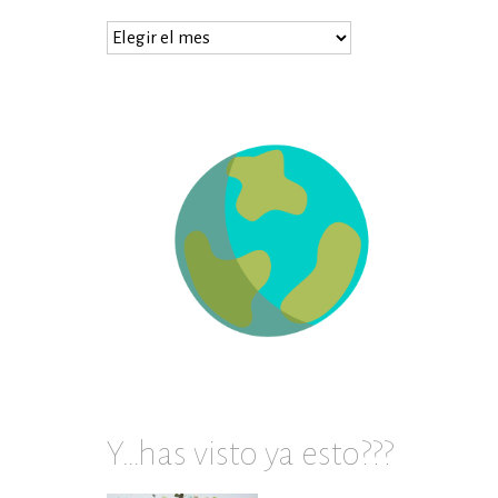
…
prueba
en
archivos
Y…has visto ya esto???