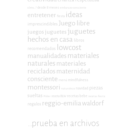
desde 8 meses
cómo...?
embarazo consciente
ideas
entretener
fiesta
Juego libre
imprescindibles
juguetes
juegos
juguetes
hechos en casa
libros
lowcost
recomendados
materiales
manualidades
naturales
materiales
maternidad
reciclados
consciente
mindfulness
menú
montessori
piezas
navidad
naturaleza
sueltas
recetas bebe
receta BLW
Pikler
recetas fiesta
reggio-emilia
waldorf
regalos
…prueba en archivos