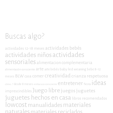
Buscas algo?
actividades bebés
actividades 12-18 meses
actividades niños
actividades
sensoriales
alimentacion complementaria
arte
baby led weaning
arte bebés
bebe 8-12
alimentación consciente
creatividad
crianza respetuosa
BLW
comer
casa
meses
ideas
entretener
desde 8 meses
fiesta
cómo...?
embarazo consciente
Juego libre
juegos
juguetes
imprescindibles
juguetes hechos en casa
libros recomendados
lowcost
materiales
manualidades
naturales
materiales reciclados