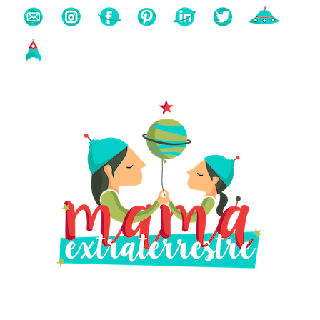
Buscas algo?
Búsqueda
para: