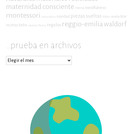
maternidad consciente
mindfulness
menú
montessori
piezas sueltas
navidad
receta BLW
naturaleza
Pikler
reggio-emilia
waldorf
regalos
recetas bebe
recetas fiesta
…prueba en archivos
…
prueba
en
archivos