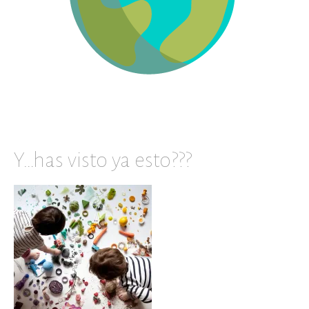
Y…has visto ya esto???