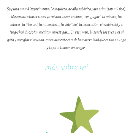
Soy una mamá "experimental" e inquieta, de año sabático para criar (soy músico).
Me encanta hacer cosas yo misma, crear, cocinar, leer, ¡jugar!, la música, los
colores, la libertad, la naturaleza, la vida "bio", la decoración, el wabi-sabi y el
feng-shui, filosofar, meditar, investigar... En resumen, buscarle los tres pies al
gato y arreglar el mundo -especialmente este de la maternidad que es tan chungo
y te pilla taaaan en bragas.
...m
ás sobre mí...