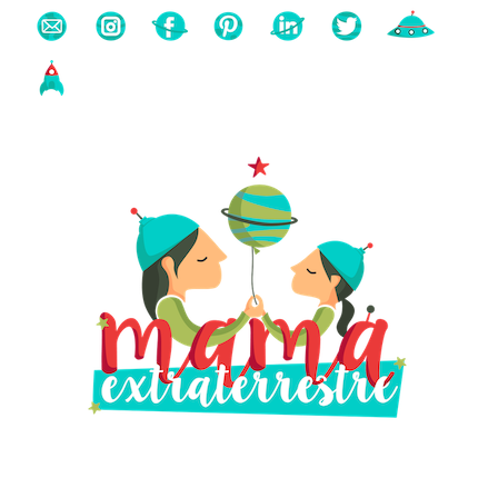
Buscas algo?
Búsqueda
para: