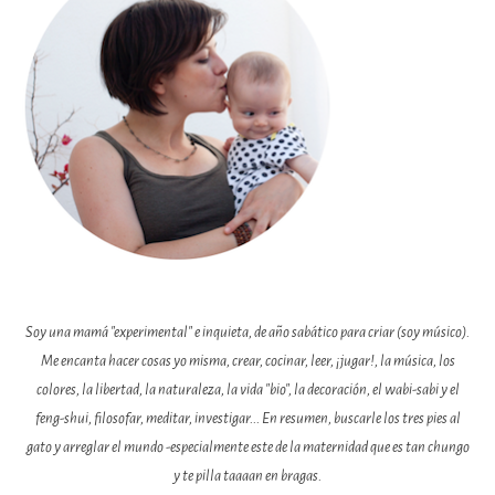
Soy una mamá "experimental" e inquieta, de año sabático para criar (soy músico).
Me encanta hacer cosas yo misma, crear, cocinar, leer, ¡jugar!, la música, los
colores, la libertad, la naturaleza, la vida "bio", la decoración, el wabi-sabi y el
feng-shui, filosofar, meditar, investigar... En resumen, buscarle los tres pies al
gato y arreglar el mundo -especialmente este de la maternidad que es tan chungo
y te pilla taaaan en bragas.