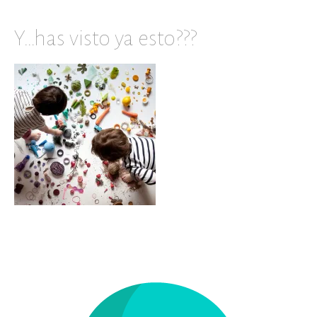
Y…has visto ya esto???