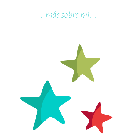
...m
ás sobre mí...