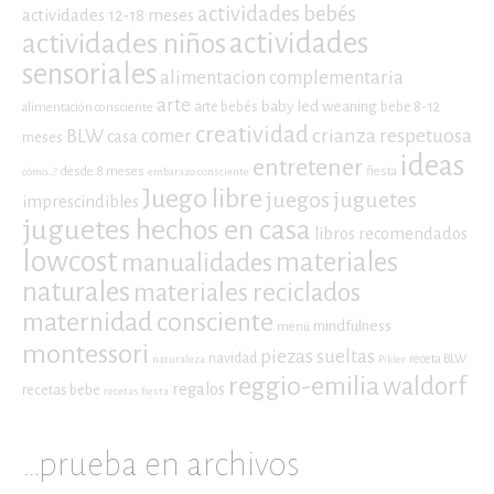
actividades bebés
actividades 12-18 meses
actividades niños
actividades
sensoriales
alimentacion complementaria
arte
baby led weaning
arte bebés
bebe 8-12
alimentación consciente
creatividad
crianza respetuosa
BLW
comer
casa
meses
ideas
entretener
desde 8 meses
fiesta
cómo...?
embarazo consciente
Juego libre
juegos
juguetes
imprescindibles
juguetes hechos en casa
libros recomendados
lowcost
materiales
manualidades
naturales
materiales reciclados
maternidad consciente
mindfulness
menú
montessori
piezas sueltas
navidad
receta BLW
naturaleza
Pikler
reggio-emilia
waldorf
regalos
recetas bebe
recetas fiesta
…prueba en archivos