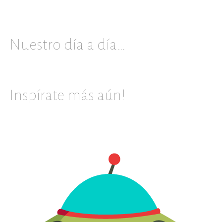
Nuestro día a día…
Inspírate más aún!