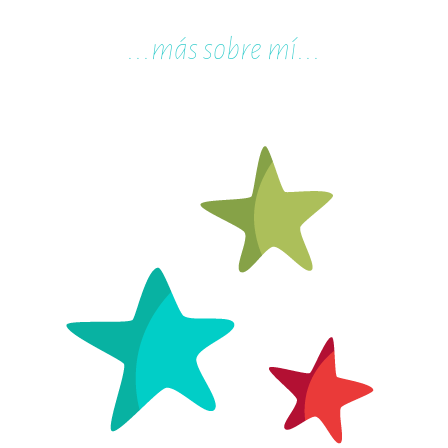
...m
ás sobre mí...