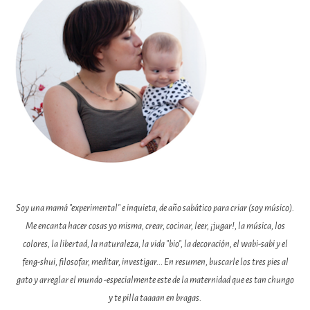
Soy una mamá "experimental" e inquieta, de año sabático para criar (soy músico).
Me encanta hacer cosas yo misma, crear, cocinar, leer, ¡jugar!, la música, los
colores, la libertad, la naturaleza, la vida "bio", la decoración, el wabi-sabi y el
feng-shui, filosofar, meditar, investigar... En resumen, buscarle los tres pies al
gato y arreglar el mundo -especialmente este de la maternidad que es tan chungo
y te pilla taaaan en bragas.