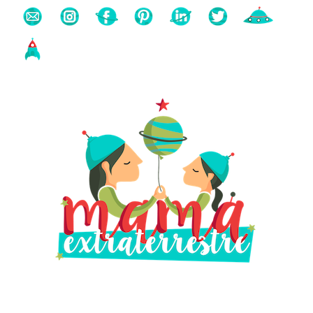
Buscas algo?
Búsqueda
para: