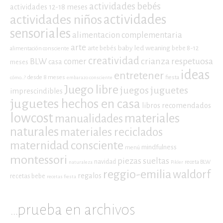
actividades bebés
actividades 12-18 meses
actividades niños
actividades
sensoriales
alimentacion complementaria
arte
baby led weaning
arte bebés
bebe 8-12
alimentación consciente
creatividad
crianza respetuosa
BLW
comer
casa
meses
ideas
entretener
desde 8 meses
fiesta
cómo...?
embarazo consciente
Juego libre
juegos
juguetes
imprescindibles
juguetes hechos en casa
libros recomendados
lowcost
materiales
manualidades
naturales
materiales reciclados
maternidad consciente
mindfulness
menú
montessori
piezas sueltas
navidad
receta BLW
naturaleza
Pikler
reggio-emilia
waldorf
regalos
recetas bebe
recetas fiesta
…prueba en archivos