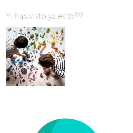
Y…has visto ya esto???