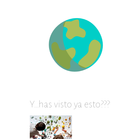
en
archivos
Y…has visto ya esto???