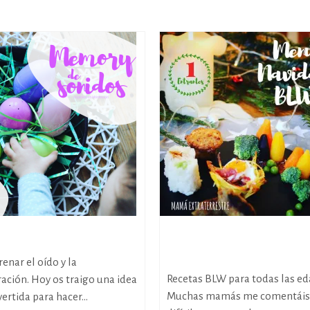
de sonidos DIY
Menú de Navidad BLW:
1.Entrantes
enar el oído y la
Recetas BLW para todas las ed
ación. Hoy os traigo una idea
Muchas mamás me comentáis
ivertida para hacer...