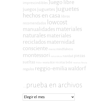
Juego libre
imprescindibles
juguetes
juegos
juguetes
hechos en casa
libros
lowcost
recomendados
materiales
manualidades
naturales
materiales
maternidad
reciclados
consciente
mindfulness
menú
montessori
piezas
navidad
naturaleza
sueltas
recetas bebe
receta BLW
Pikler
recetas fiesta
reggio-emilia
waldorf
regalos
…prueba en archivos
…
prueba