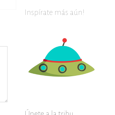
serán ta
Inspírate más aún!
Únete a la tribu