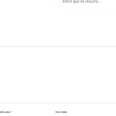
difícil que os resulta...
ublicado)
*
Sitio Web