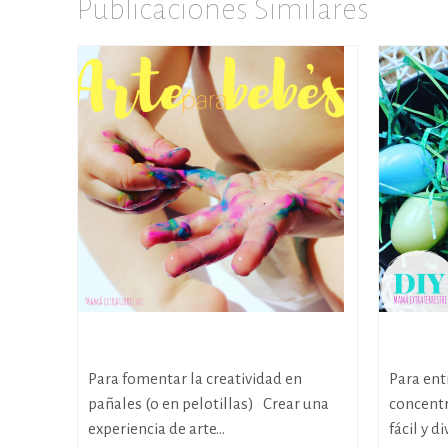
Publicaciones Similares
Arte para bebés
Memory 
Para fomentar la creatividad en
Para entr
pañales (o en pelotillas) Crear una
concentr
experiencia de arte...
fácil y d