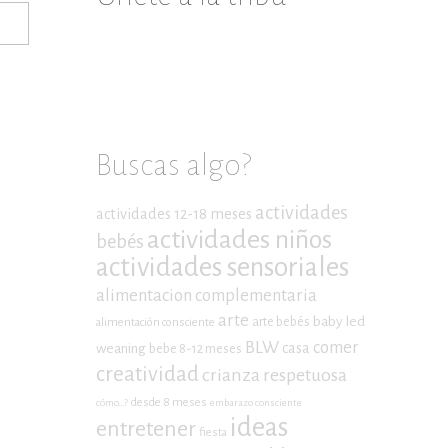
Buscas algo?
actividades
actividades 12-18 meses
actividades niños
bebés
actividades sensoriales
alimentacion complementaria
arte
baby led
arte bebés
alimentación consciente
BLW
comer
casa
weaning
bebe 8-12 meses
creatividad
crianza respetuosa
desde 8 meses
cómo...?
embarazo consciente
ideas
entretener
fiesta