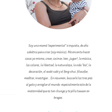
Soy una mamá "experimental" e inquieta, de año
sabático para criar (soy músico). Me encanta hacer
cosas yo misma, crear, cocinar, leer, ¡jugar!, la música,
los colores, la libertad, la naturaleza, la vida "bio", la
decoración, el wabi-sabi y el feng-shui, filosofar,
meditar, investigar... En resumen, buscarle los tres pies
al gato y arreglar el mundo -especialmente este de la
maternidad que es tan chungo y te pilla taaaan en
bragas.