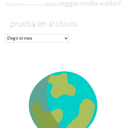
reggio-emilia
waldorf
regalos
recetas bebe
recetas fiesta
…prueba en archivos
…
prueba
en
archivos