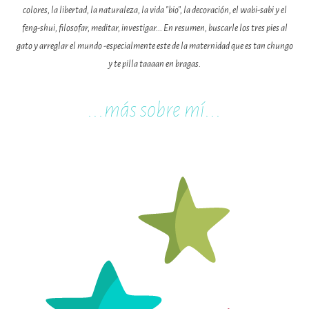
colores, la libertad, la naturaleza, la vida "bio", la decoración, el wabi-sabi y el
feng-shui, filosofar, meditar, investigar... En resumen, buscarle los tres pies al
gato y arreglar el mundo -especialmente este de la maternidad que es tan chungo
y te pilla taaaan en bragas.
...m
ás sobre mí...