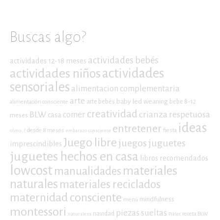
Buscas algo?
actividades bebés
actividades 12-18 meses
actividades niños
actividades
sensoriales
alimentacion complementaria
arte
baby led weaning
arte bebés
bebe 8-12
alimentación consciente
creatividad
crianza respetuosa
BLW
comer
casa
meses
ideas
entretener
desde 8 meses
fiesta
cómo...?
embarazo consciente
Juego libre
juegos
juguetes
imprescindibles
juguetes hechos en casa
libros recomendados
lowcost
materiales
manualidades
naturales
materiales reciclados
maternidad consciente
mindfulness
menú
montessori
piezas sueltas
navidad
receta BLW
naturaleza
Pikler