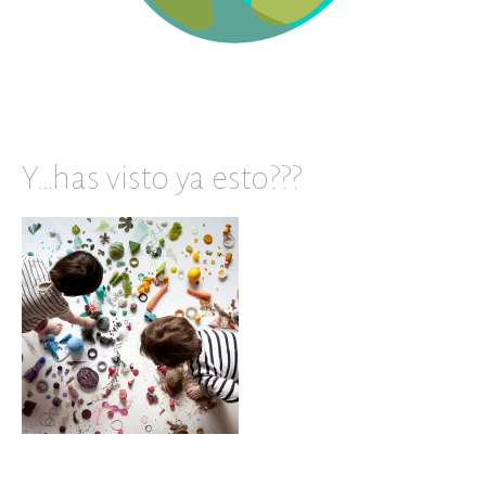
Y…has visto ya esto???