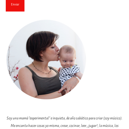
Soy una mamá "experimental" e inquieta, de año sabático para criar (soy músico).
Me encanta hacer cosas yo misma, crear, cocinar, leer, ¡jugar!, la música, los