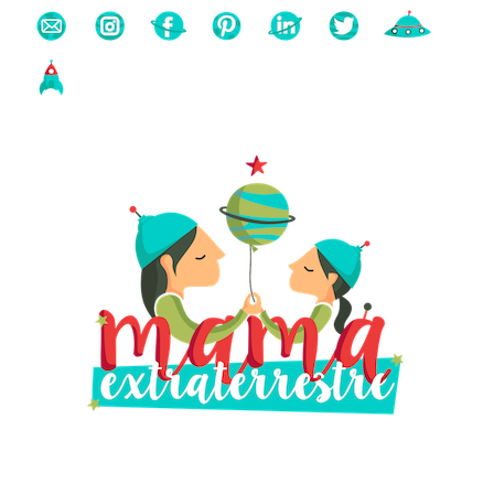
Buscas algo?
Búsqueda
para: