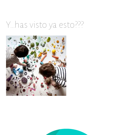
Y…has visto ya esto???