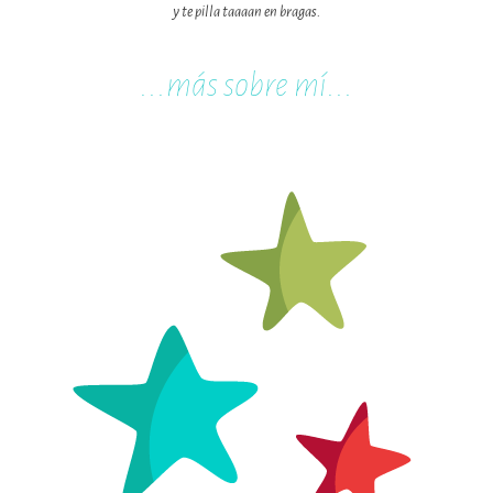
y te pilla taaaan en bragas.
...m
ás sobre mí...