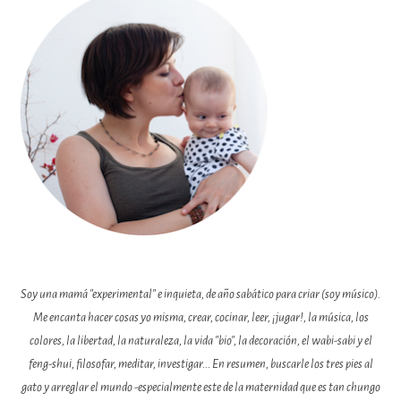
Soy una mamá "experimental" e inquieta, de año sabático para criar (soy músico).
Me encanta hacer cosas yo misma, crear, cocinar, leer, ¡jugar!, la música, los
colores, la libertad, la naturaleza, la vida "bio", la decoración, el wabi-sabi y el
feng-shui, filosofar, meditar, investigar... En resumen, buscarle los tres pies al
gato y arreglar el mundo -especialmente este de la maternidad que es tan chungo