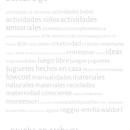
actividades bebés
actividades 12-18 meses
actividades niños
actividades
sensoriales
alimentacion complementaria
arte
baby led weaning
arte bebés
bebe 8-12
alimentación consciente
creatividad
crianza respetuosa
BLW
comer
casa
meses
ideas
entretener
desde 8 meses
fiesta
cómo...?
embarazo consciente
Juego libre
juegos
juguetes
imprescindibles
juguetes hechos en casa
libros recomendados
lowcost
materiales
manualidades
naturales
materiales reciclados
maternidad consciente
mindfulness
menú
montessori
piezas sueltas
navidad
receta BLW
naturaleza
Pikler
reggio-emilia
waldorf
regalos
recetas bebe
recetas fiesta