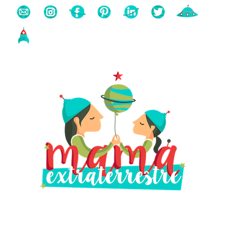
Buscas algo?
Búsqueda
para: