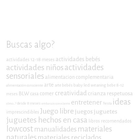
Buscas algo?
actividades bebés
actividades 12-18 meses
actividades niños
actividades
sensoriales
alimentacion complementaria
arte
baby led weaning
arte bebés
bebe 8-12
alimentación consciente
creatividad
crianza respetuosa
BLW
comer
casa
meses
ideas
entretener
desde 8 meses
fiesta
cómo...?
embarazo consciente
Juego libre
juegos
juguetes
imprescindibles
juguetes hechos en casa
libros recomendados
lowcost
materiales
manualidades
naturales
materiales reciclados