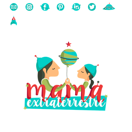
Buscas algo?
Búsqueda
para: