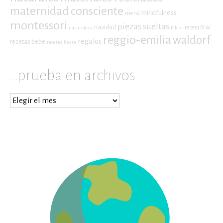
maternidad consciente
mindfulness
menú
montessori
piezas sueltas
navidad
receta BLW
naturaleza
Pikler
reggio-emilia
waldorf
regalos
recetas bebe
recetas fiesta
…prueba en archivos
…
prueba
en
archivos