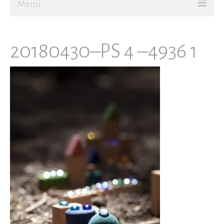
Menú
Ir al Blog
20180430–PS 4 –4936 1
JUGAR
CREAR
Sobre mí