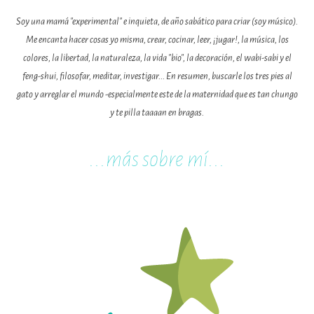
Soy una mamá "experimental" e inquieta, de año sabático para criar (soy músico).
Me encanta hacer cosas yo misma, crear, cocinar, leer, ¡jugar!, la música, los
colores, la libertad, la naturaleza, la vida "bio", la decoración, el wabi-sabi y el
feng-shui, filosofar, meditar, investigar... En resumen, buscarle los tres pies al
gato y arreglar el mundo -especialmente este de la maternidad que es tan chungo
y te pilla taaaan en bragas.
...m
ás sobre mí...