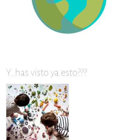
Y…has visto ya esto???