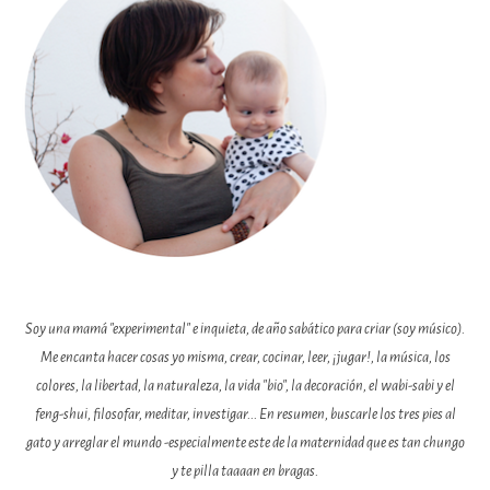
Soy una mamá "experimental" e inquieta, de año sabático para criar (soy músico).
Me encanta hacer cosas yo misma, crear, cocinar, leer, ¡jugar!, la música, los
colores, la libertad, la naturaleza, la vida "bio", la decoración, el wabi-sabi y el
feng-shui, filosofar, meditar, investigar... En resumen, buscarle los tres pies al
gato y arreglar el mundo -especialmente este de la maternidad que es tan chungo
y te pilla taaaan en bragas.