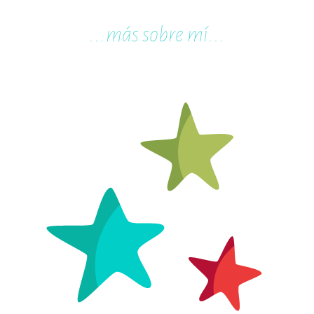
...m
ás sobre mí...