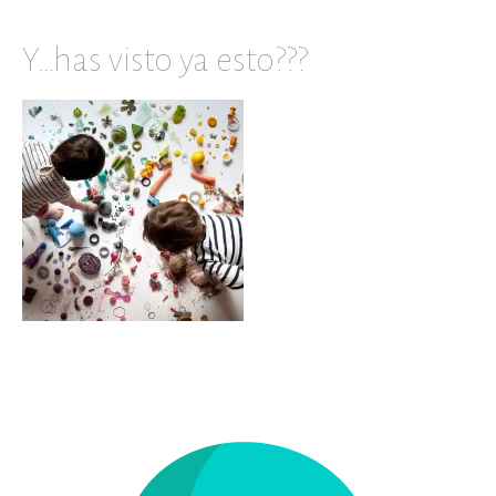
Y…has visto ya esto???