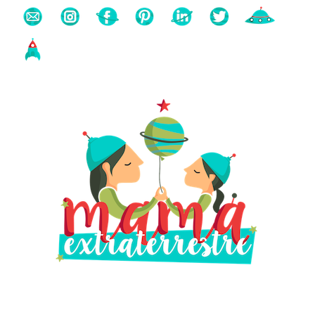
Buscas algo?
Búsqueda
para: