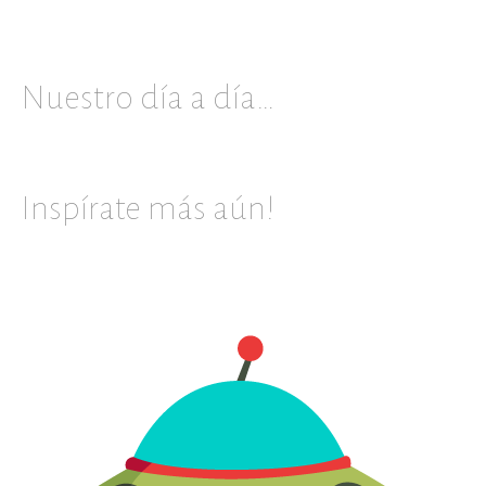
Nuestro día a día…
Inspírate más aún!