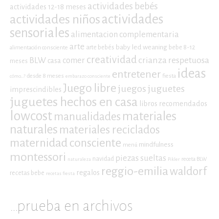
actividades bebés
actividades 12-18 meses
actividades niños
actividades
sensoriales
alimentacion complementaria
arte
baby led weaning
arte bebés
bebe 8-12
alimentación consciente
creatividad
crianza respetuosa
BLW
comer
casa
meses
ideas
entretener
desde 8 meses
fiesta
cómo...?
embarazo consciente
Juego libre
juegos
juguetes
imprescindibles
juguetes hechos en casa
libros recomendados
lowcost
materiales
manualidades
naturales
materiales reciclados
maternidad consciente
mindfulness
menú
montessori
piezas sueltas
navidad
receta BLW
naturaleza
Pikler
reggio-emilia
waldorf
regalos
recetas bebe
recetas fiesta
…prueba en archivos