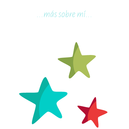
...m
ás sobre mí...