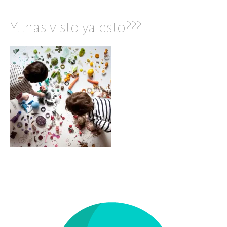
Y…has visto ya esto???