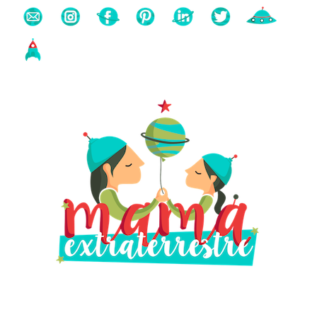
Buscas algo?
Búsqueda
para: