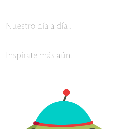
Nuestro día a día…
Inspírate más aún!