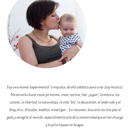
Soy una mamá "experimental" e inquieta, de año sabático para criar (soy músico).
Me encanta hacer cosas yo misma, crear, cocinar, leer, ¡jugar!, la música, los
colores, la libertad, la naturaleza, la vida "bio", la decoración, el wabi-sabi y el
feng-shui, filosofar, meditar, investigar... En resumen, buscarle los tres pies al
gato y arreglar el mundo -especialmente este de la maternidad que es tan chungo
y te pilla taaaan en bragas.