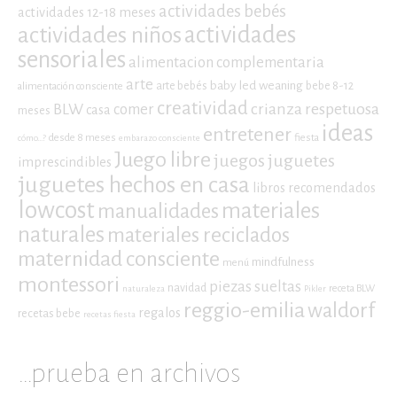
actividades bebés
actividades 12-18 meses
actividades niños
actividades
sensoriales
alimentacion complementaria
arte
baby led weaning
arte bebés
bebe 8-12
alimentación consciente
creatividad
crianza respetuosa
BLW
comer
casa
meses
ideas
entretener
desde 8 meses
fiesta
cómo...?
embarazo consciente
Juego libre
juegos
juguetes
imprescindibles
juguetes hechos en casa
libros recomendados
lowcost
materiales
manualidades
naturales
materiales reciclados
maternidad consciente
mindfulness
menú
montessori
piezas sueltas
navidad
receta BLW
naturaleza
Pikler
reggio-emilia
waldorf
regalos
recetas bebe
recetas fiesta
…prueba en archivos