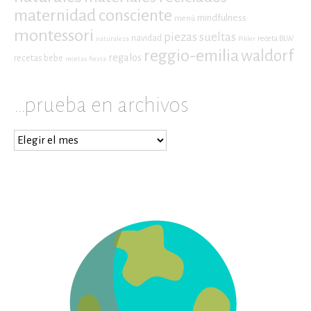
maternidad consciente
mindfulness
menú
montessori
piezas sueltas
navidad
receta BLW
naturaleza
Pikler
reggio-emilia
waldorf
regalos
recetas bebe
recetas fiesta
…prueba en archivos
…
prueba
en
archivos