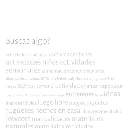
Buscas algo?
actividades bebés
actividades 12-18 meses
actividades niños
actividades
sensoriales
alimentacion complementaria
arte
baby led weaning
arte bebés
bebe 8-12
alimentación consciente
creatividad
crianza respetuosa
BLW
comer
casa
meses
ideas
entretener
desde 8 meses
fiesta
cómo...?
embarazo consciente
Juego libre
juegos
juguetes
imprescindibles
juguetes hechos en casa
libros recomendados
lowcost
materiales
manualidades
naturales
materiales reciclados