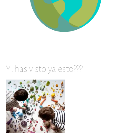
Y…has visto ya esto???