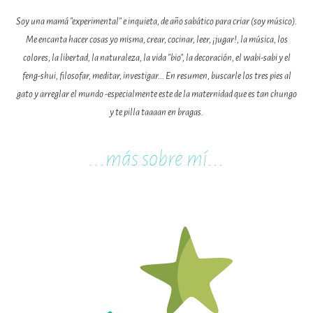
Soy una mamá "experimental" e inquieta, de año sabático para criar (soy músico).
Me encanta hacer cosas yo misma, crear, cocinar, leer, ¡jugar!, la música, los
colores, la libertad, la naturaleza, la vida "bio", la decoración, el wabi-sabi y el
feng-shui, filosofar, meditar, investigar... En resumen, buscarle los tres pies al
gato y arreglar el mundo -especialmente este de la maternidad que es tan chungo
y te pilla taaaan en bragas.
...m
ás sobre mí...