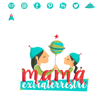
Buscas algo?
Búsqueda
para: