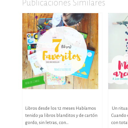
Publicaciones Similares
Los 7 favoritos de Bichillo
Móvil A
Libros desde los 12 meses Habíamos
Un ritua
tenido ya libros blanditos y de cartón
Cuando 
gordo, sin letras, con...
con total