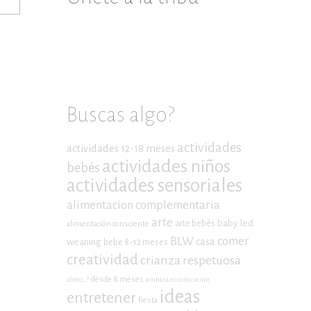
Buscas algo?
actividades
actividades 12-18 meses
actividades niños
bebés
actividades sensoriales
alimentacion complementaria
arte
baby led
arte bebés
alimentación consciente
BLW
comer
casa
weaning
bebe 8-12 meses
creatividad
crianza respetuosa
desde 8 meses
cómo...?
embarazo consciente
ideas
entretener
fiesta