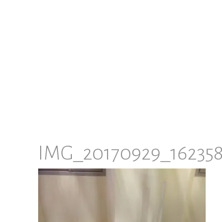
IMG_20170929_16235