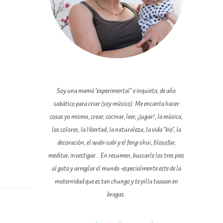
Soy una mamá "experimental" e inquieta, de año
sabático para criar (soy músico). Me encanta hacer
cosas yo misma, crear, cocinar, leer, ¡jugar!, la música,
los colores, la libertad, la naturaleza, la vida "bio", la
decoración, el wabi-sabi y el feng-shui, filosofar,
meditar, investigar... En resumen, buscarle los tres pies
al gato y arreglar el mundo -especialmente este de la
maternidad que es tan chungo y te pilla taaaan en
bragas.