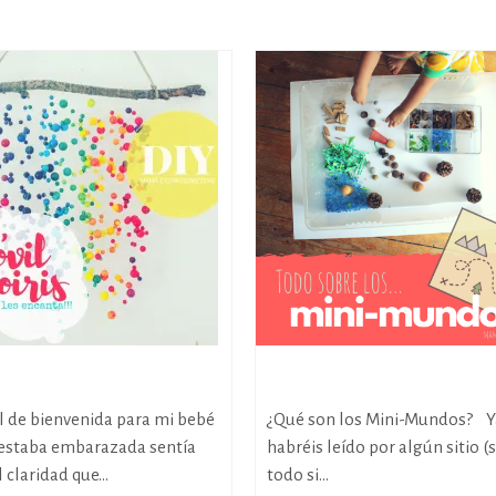
rcoiris DIY
Todo sobre los Mini-Mundo
l de bienvenida para mi bebé
¿Qué son los Mini-Mundos? Y
estaba embarazada sentía
habréis leído por algún sitio (
 claridad que...
todo si...