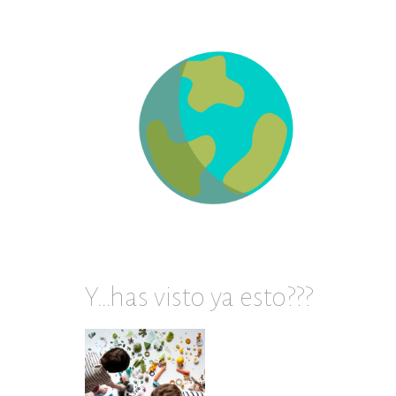
en
archivos
Y…has visto ya esto???