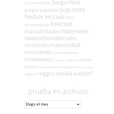
Juego libre
imprescindibles
juguetes
juegos
juguetes
hechos en casa
libros
lowcost
recomendados
materiales
manualidades
naturales
materiales
maternidad
reciclados
consciente
mindfulness
menú
montessori
piezas
navidad
naturaleza
sueltas
recetas bebe
receta BLW
Pikler
recetas fiesta
reggio-emilia
waldorf
regalos
…prueba en archivos
…
prueba