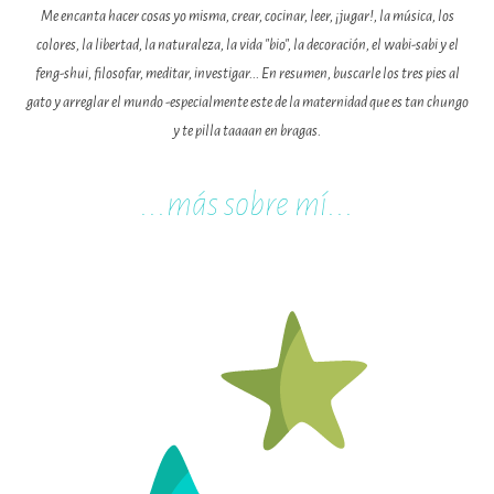
Me encanta hacer cosas yo misma, crear, cocinar, leer, ¡jugar!, la música, los
colores, la libertad, la naturaleza, la vida "bio", la decoración, el wabi-sabi y el
feng-shui, filosofar, meditar, investigar... En resumen, buscarle los tres pies al
gato y arreglar el mundo -especialmente este de la maternidad que es tan chungo
y te pilla taaaan en bragas.
...m
ás sobre mí...