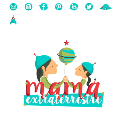
Buscas algo?
Búsqueda
para: