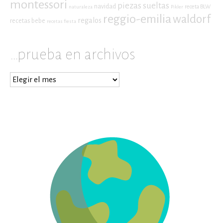
montessori
piezas sueltas
navidad
receta BLW
naturaleza
Pikler
reggio-emilia
waldorf
regalos
recetas bebe
recetas fiesta
…prueba en archivos
…
prueba
en
archivos