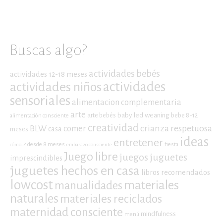
Buscas algo?
actividades bebés
actividades 12-18 meses
actividades niños
actividades
sensoriales
alimentacion complementaria
arte
baby led weaning
arte bebés
bebe 8-12
alimentación consciente
creatividad
crianza respetuosa
BLW
comer
casa
meses
ideas
entretener
desde 8 meses
fiesta
cómo...?
embarazo consciente
Juego libre
juegos
juguetes
imprescindibles
juguetes hechos en casa
libros recomendados
lowcost
materiales
manualidades
naturales
materiales reciclados
maternidad consciente
mindfulness
menú