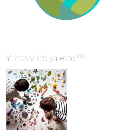
Y…has visto ya esto???