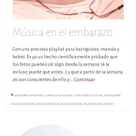
Música en el embarazo
Con una preciosa playlist para barriguitas, mamás y
bebés. Es ya un hecho científicamente probado que
los fetos pueden oír algo desde la semana 16 (e
incluso puede que antes…) y que a partir de la semana
26 son conscientes de ello y …
Continuar
actividades sensoriales
,
embarazo consciente
,
maternidad consciente
,
música bebé
,
música consciente
,
música embarazo
,
música relajante
,
musicoterapia
,
playlist