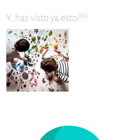
Y…has visto ya esto???