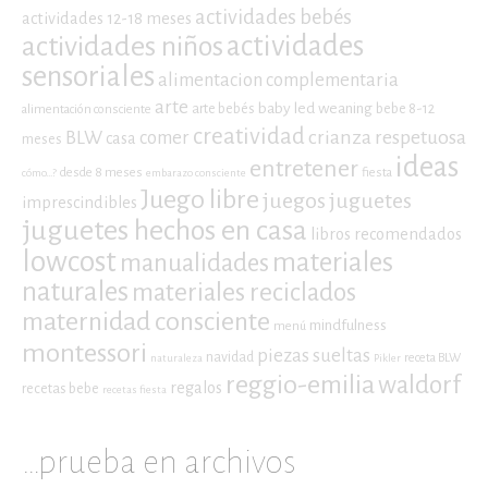
actividades bebés
actividades 12-18 meses
actividades niños
actividades
sensoriales
alimentacion complementaria
arte
baby led weaning
arte bebés
bebe 8-12
alimentación consciente
creatividad
crianza respetuosa
BLW
comer
casa
meses
ideas
entretener
desde 8 meses
fiesta
cómo...?
embarazo consciente
Juego libre
juegos
juguetes
imprescindibles
juguetes hechos en casa
libros recomendados
lowcost
materiales
manualidades
naturales
materiales reciclados
maternidad consciente
mindfulness
menú
montessori
piezas sueltas
navidad
receta BLW
naturaleza
Pikler
reggio-emilia
waldorf
regalos
recetas bebe
recetas fiesta
…prueba en archivos