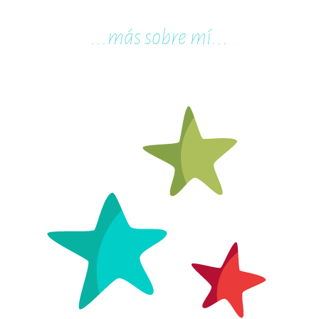
...m
ás sobre mí...