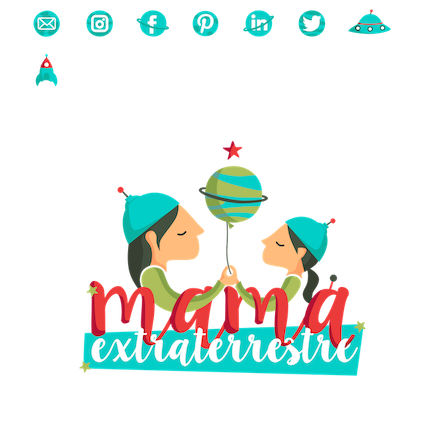
Buscas algo?
Búsqueda
para: