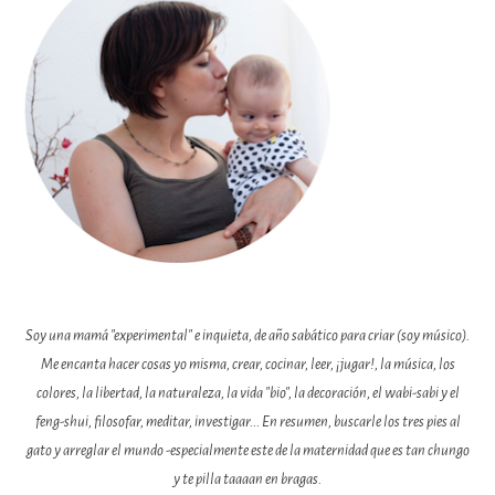
Soy una mamá "experimental" e inquieta, de año sabático para criar (soy músico).
Me encanta hacer cosas yo misma, crear, cocinar, leer, ¡jugar!, la música, los
colores, la libertad, la naturaleza, la vida "bio", la decoración, el wabi-sabi y el
feng-shui, filosofar, meditar, investigar... En resumen, buscarle los tres pies al
gato y arreglar el mundo -especialmente este de la maternidad que es tan chungo
y te pilla taaaan en bragas.