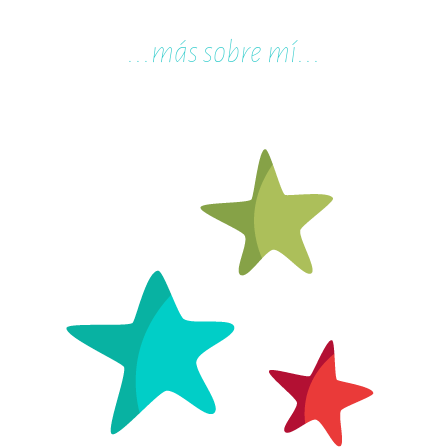
...m
ás sobre mí...