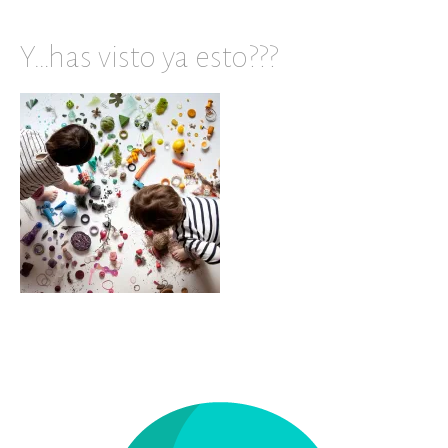
Y…has visto ya esto???