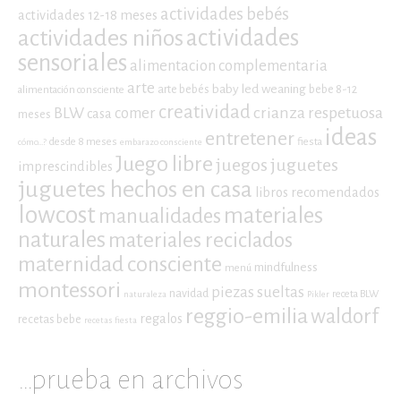
actividades bebés
actividades 12-18 meses
actividades niños
actividades
sensoriales
alimentacion complementaria
arte
baby led weaning
arte bebés
bebe 8-12
alimentación consciente
creatividad
crianza respetuosa
BLW
comer
casa
meses
ideas
entretener
desde 8 meses
fiesta
cómo...?
embarazo consciente
Juego libre
juegos
juguetes
imprescindibles
juguetes hechos en casa
libros recomendados
lowcost
materiales
manualidades
naturales
materiales reciclados
maternidad consciente
mindfulness
menú
montessori
piezas sueltas
navidad
receta BLW
naturaleza
Pikler
reggio-emilia
waldorf
regalos
recetas bebe
recetas fiesta
…prueba en archivos