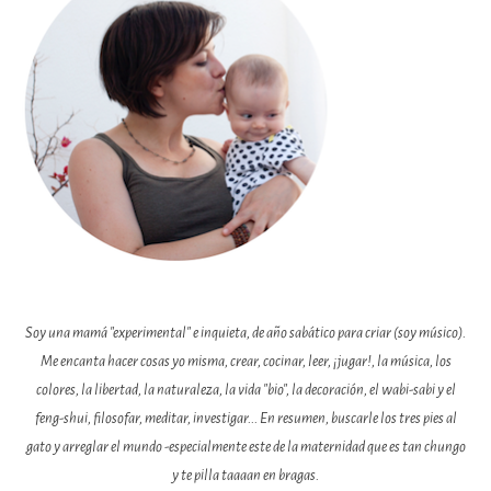
Soy una mamá "experimental" e inquieta, de año sabático para criar (soy músico).
Me encanta hacer cosas yo misma, crear, cocinar, leer, ¡jugar!, la música, los
colores, la libertad, la naturaleza, la vida "bio", la decoración, el wabi-sabi y el
feng-shui, filosofar, meditar, investigar... En resumen, buscarle los tres pies al
gato y arreglar el mundo -especialmente este de la maternidad que es tan chungo
y te pilla taaaan en bragas.