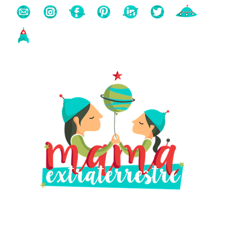
Buscas algo?
Búsqueda
para: