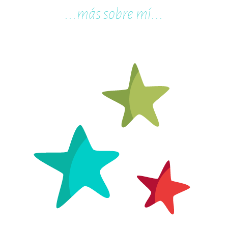
...m
ás sobre mí...