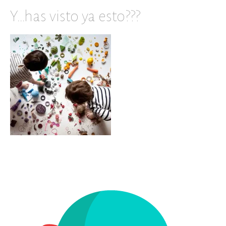
Y…has visto ya esto???