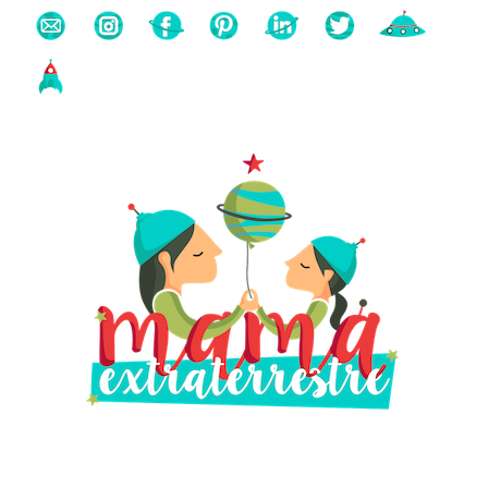
Buscas algo?
Búsqueda
para: