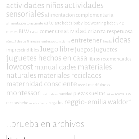
actividades niños
actividades
sensoriales
alimentacion complementaria
arte
baby led weaning
arte bebés
bebe 8-12
alimentación consciente
creatividad
crianza respetuosa
BLW
comer
casa
meses
ideas
entretener
desde 8 meses
fiesta
cómo...?
embarazo consciente
Juego libre
juegos
juguetes
imprescindibles
juguetes hechos en casa
libros recomendados
lowcost
materiales
manualidades
naturales
materiales reciclados
maternidad consciente
mindfulness
menú
montessori
piezas sueltas
navidad
receta BLW
naturaleza
Pikler
reggio-emilia
waldorf
regalos
recetas bebe
recetas fiesta
…prueba en archivos
…