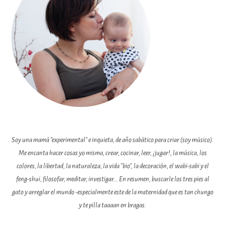
Soy una mamá "experimental" e inquieta, de año sabático para criar (soy músico).
Me encanta hacer cosas yo misma, crear, cocinar, leer, ¡jugar!, la música, los
colores, la libertad, la naturaleza, la vida "bio", la decoración, el wabi-sabi y el
feng-shui, filosofar, meditar, investigar... En resumen, buscarle los tres pies al
gato y arreglar el mundo -especialmente este de la maternidad que es tan chungo
y te pilla taaaan en bragas.