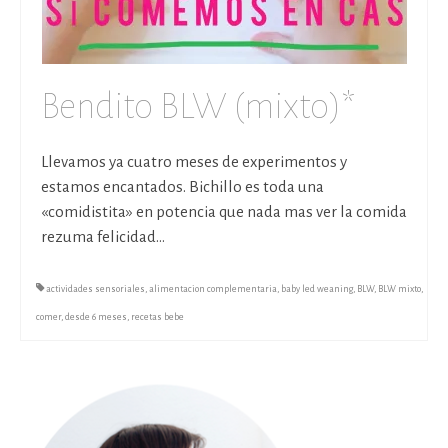
Bendito BLW (mixto)*
Llevamos ya cuatro meses de experimentos y
estamos encantados. Bichillo es toda una
«comidistita» en potencia que nada mas ver la comida
rezuma felicidad…
actividades sensoriales
,
alimentacion complementaria
,
baby led weaning
,
BLW
,
BLW mixto
,
comer
,
desde 6 meses
,
recetas bebe