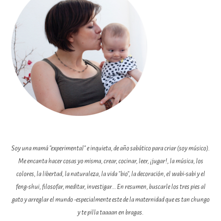
Soy una mamá "experimental" e inquieta, de año sabático para criar (soy músico).
Me encanta hacer cosas yo misma, crear, cocinar, leer, ¡jugar!, la música, los
colores, la libertad, la naturaleza, la vida "bio", la decoración, el wabi-sabi y el
feng-shui, filosofar, meditar, investigar... En resumen, buscarle los tres pies al
gato y arreglar el mundo -especialmente este de la maternidad que es tan chungo
y te pilla taaaan en bragas.