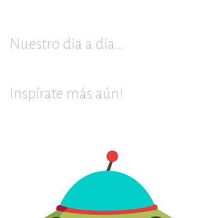
Nuestro día a día…
Inspírate más aún!