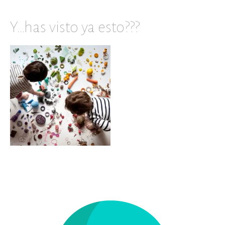
Y…has visto ya esto???