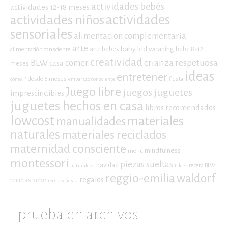
actividades bebés
actividades 12-18 meses
actividades niños
actividades
sensoriales
alimentacion complementaria
arte
baby led weaning
arte bebés
bebe 8-12
alimentación consciente
creatividad
crianza respetuosa
BLW
comer
casa
meses
ideas
entretener
desde 8 meses
fiesta
cómo...?
embarazo consciente
Juego libre
juegos
juguetes
imprescindibles
juguetes hechos en casa
libros recomendados
lowcost
materiales
manualidades
naturales
materiales reciclados
maternidad consciente
mindfulness
menú
montessori
piezas sueltas
navidad
receta BLW
naturaleza
Pikler
reggio-emilia
waldorf
regalos
recetas bebe
recetas fiesta
…prueba en archivos