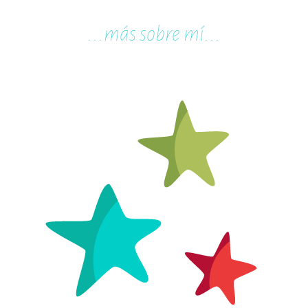
...m
ás sobre mí...