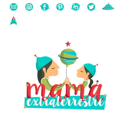
Buscas algo?
Búsqueda
para: