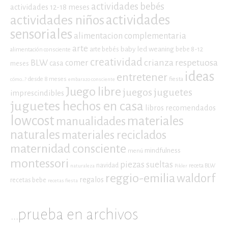
actividades bebés
actividades 12-18 meses
actividades niños
actividades
sensoriales
alimentacion complementaria
arte
baby led weaning
arte bebés
bebe 8-12
alimentación consciente
creatividad
crianza respetuosa
BLW
comer
casa
meses
ideas
entretener
desde 8 meses
fiesta
cómo...?
embarazo consciente
Juego libre
juegos
juguetes
imprescindibles
juguetes hechos en casa
libros recomendados
lowcost
materiales
manualidades
naturales
materiales reciclados
maternidad consciente
mindfulness
menú
montessori
piezas sueltas
navidad
receta BLW
naturaleza
Pikler
reggio-emilia
waldorf
regalos
recetas bebe
recetas fiesta
…prueba en archivos