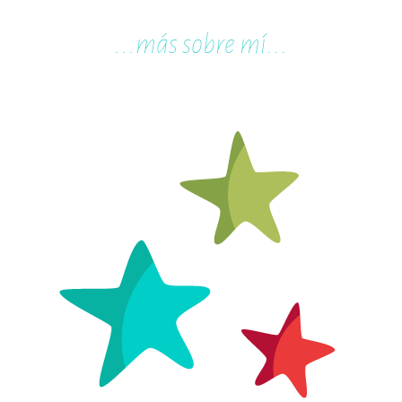
...m
ás sobre mí...