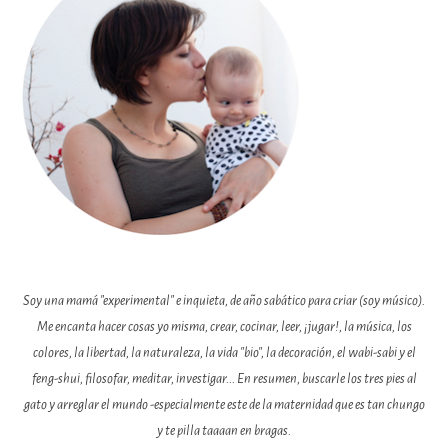
Soy una mamá "experimental" e inquieta, de año sabático para criar (soy músico).
Me encanta hacer cosas yo misma, crear, cocinar, leer, ¡jugar!, la música, los
colores, la libertad, la naturaleza, la vida "bio", la decoración, el wabi-sabi y el
feng-shui, filosofar, meditar, investigar... En resumen, buscarle los tres pies al
gato y arreglar el mundo -especialmente este de la maternidad que es tan chungo
y te pilla taaaan en bragas.