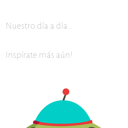
Nuestro día a día…
Inspírate más aún!