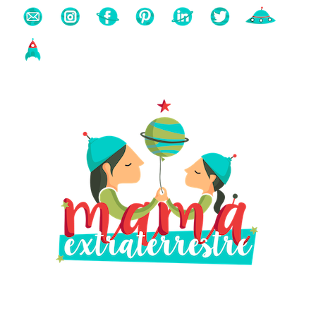
Buscas algo?
Búsqueda
para: