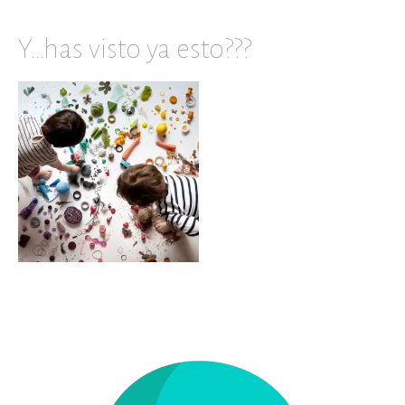
Y…has visto ya esto???