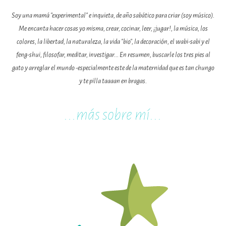
Soy una mamá "experimental" e inquieta, de año sabático para criar (soy músico).
Me encanta hacer cosas yo misma, crear, cocinar, leer, ¡jugar!, la música, los
colores, la libertad, la naturaleza, la vida "bio", la decoración, el wabi-sabi y el
feng-shui, filosofar, meditar, investigar... En resumen, buscarle los tres pies al
gato y arreglar el mundo -especialmente este de la maternidad que es tan chungo
y te pilla taaaan en bragas.
...m
ás sobre mí...