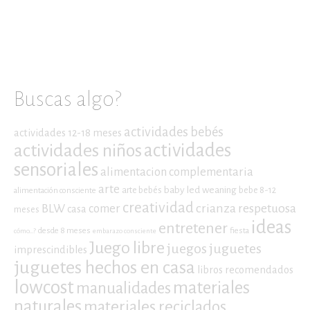
Buscas algo?
actividades bebés
actividades 12-18 meses
actividades niños
actividades
sensoriales
alimentacion complementaria
arte
baby led weaning
arte bebés
bebe 8-12
alimentación consciente
creatividad
crianza respetuosa
BLW
comer
casa
meses
ideas
entretener
desde 8 meses
fiesta
cómo...?
embarazo consciente
Juego libre
juegos
juguetes
imprescindibles
juguetes hechos en casa
libros recomendados
lowcost
materiales
manualidades
naturales
materiales reciclados