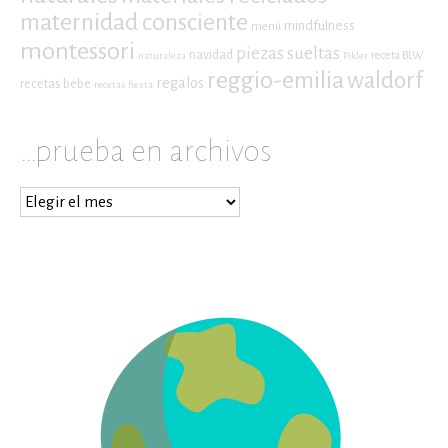
maternidad consciente
mindfulness
menú
montessori
piezas sueltas
navidad
receta BLW
naturaleza
Pikler
reggio-emilia
waldorf
regalos
recetas bebe
recetas fiesta
…prueba en archivos
…
prueba
en
archivos