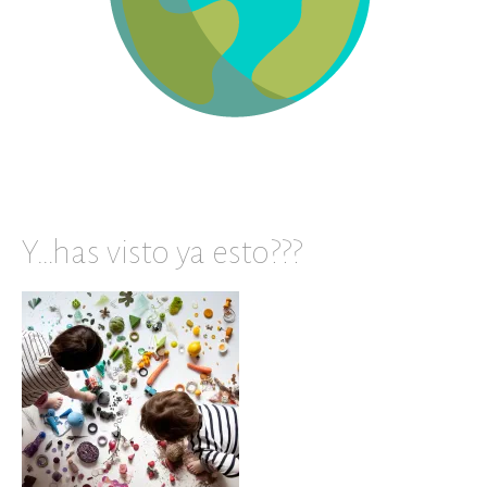
Y…has visto ya esto???