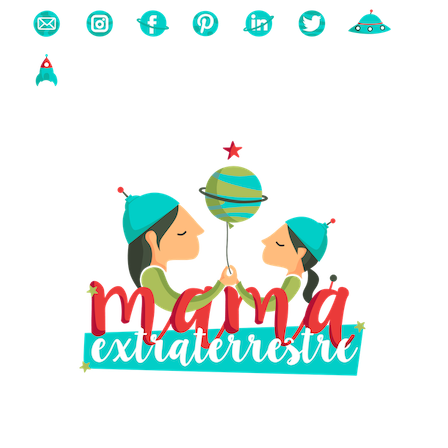
Buscas algo?
Búsqueda
para: