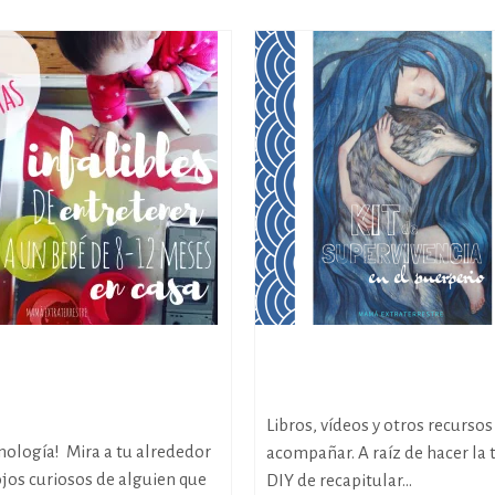
s infalibles de
Kit de supervivencia en el
ner a un bebé de 8-12
Puerperio
n casa
Libros, vídeos y otros recursos
cnología! Mira a tu alrededor
acompañar. A raíz de hacer la 
ojos curiosos de alguien que
DIY de recapitular...