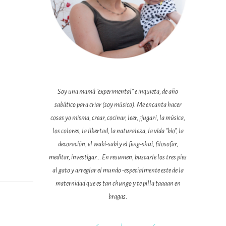
Soy una mamá "experimental" e inquieta, de año
sabático para criar (soy músico). Me encanta hacer
cosas yo misma, crear, cocinar, leer, ¡jugar!, la música,
los colores, la libertad, la naturaleza, la vida "bio", la
decoración, el wabi-sabi y el feng-shui, filosofar,
meditar, investigar... En resumen, buscarle los tres pies
al gato y arreglar el mundo -especialmente este de la
maternidad que es tan chungo y te pilla taaaan en
bragas.