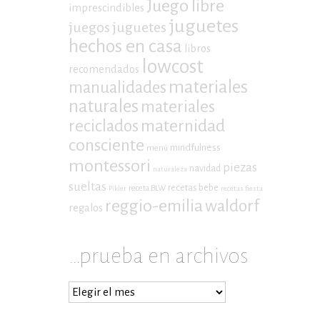
Juego libre
imprescindibles
juguetes
juegos
juguetes
hechos en casa
libros
lowcost
recomendados
materiales
manualidades
naturales
materiales
maternidad
reciclados
consciente
mindfulness
menú
montessori
piezas
navidad
naturaleza
sueltas
recetas bebe
receta BLW
Pikler
recetas fiesta
reggio-emilia
waldorf
regalos
…prueba en archivos
…
prueba