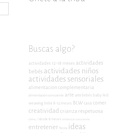
Buscas algo?
actividades
actividades 12-18 meses
actividades niños
bebés
actividades sensoriales
alimentacion complementaria
arte
baby led
arte bebés
alimentación consciente
BLW
comer
casa
weaning
bebe 8-12 meses
creatividad
crianza respetuosa
desde 8 meses
cómo...?
embarazo consciente
ideas
entretener
fiesta