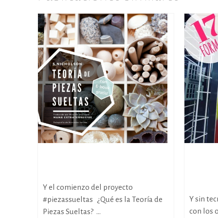
La Teoría de Piezas Sueltas (por
17 forma
fin en español!)
entrete
meses e
Y el comienzo del proyecto
Y sin te
#piezassueltas ¿Qué es la Teoría de
con los 
Piezas Sueltas? ...