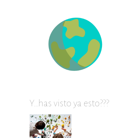
en
archivos
Y…has visto ya esto???