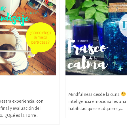
legir la mejor torre de
Frasco de la calma
zaje para casa?
Mindfulness desde la cuna
estra experiencia, con
inteligencia emocional es una
final y evaluación del
habilidad que se adquiere y...
. ¿Qué es la Torre...