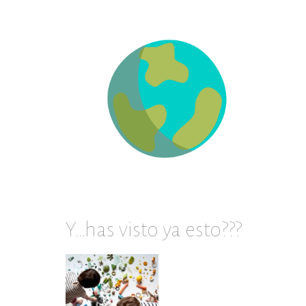
en
archivos
Y…has visto ya esto???