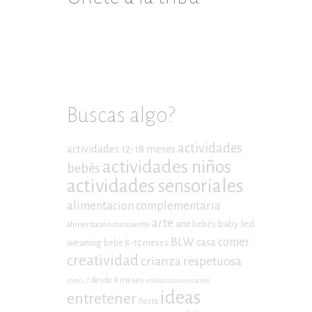
Buscas algo?
actividades
actividades 12-18 meses
actividades niños
bebés
actividades sensoriales
alimentacion complementaria
arte
baby led
arte bebés
alimentación consciente
BLW
comer
casa
weaning
bebe 8-12 meses
creatividad
crianza respetuosa
desde 8 meses
cómo...?
embarazo consciente
ideas
entretener
fiesta