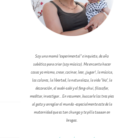
Soy una mamá "experimental" e inquieta, de año
sabático para criar (soy músico). Me encanta hacer
cosas yo misma, crear, cocinar, leer, ¡jugar!, la música,
los colores, la libertad, la naturaleza, la vida "bio", la
decoración, el wabi-sabi y el feng-shui, filosofar,
meditar, investigar... En resumen, buscarle los tres pies
al gato y arreglar el mundo -especialmente este de la
maternidad que es tan chungo y te pilla taaaan en
bragas.