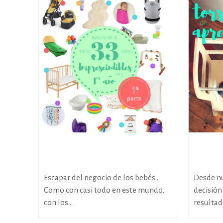
Nuestros 33 imprescindibles para
¿Cómo e
el primer año.
aprendi
Escapar del negocio de los bebés…
Desde nu
Como con casi todo en este mundo,
decisión 
con los...
resultado