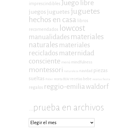
Juego libre
imprescindibles
juguetes
juegos
juguetes
hechos en casa
libros
lowcost
recomendados
materiales
manualidades
naturales
materiales
maternidad
reciclados
consciente
mindfulness
menú
montessori
piezas
navidad
naturaleza
sueltas
recetas bebe
receta BLW
Pikler
recetas fiesta
reggio-emilia
waldorf
regalos
…prueba en archivos
…
prueba