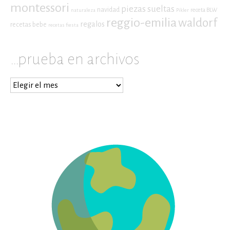
montessori
piezas sueltas
navidad
receta BLW
naturaleza
Pikler
reggio-emilia
waldorf
regalos
recetas bebe
recetas fiesta
…prueba en archivos
…
prueba
en
archivos