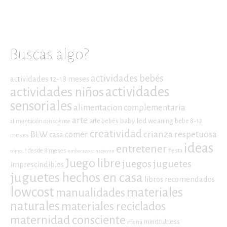
Buscas algo?
actividades bebés
actividades 12-18 meses
actividades niños
actividades
sensoriales
alimentacion complementaria
arte
baby led weaning
arte bebés
bebe 8-12
alimentación consciente
creatividad
crianza respetuosa
BLW
comer
casa
meses
ideas
entretener
desde 8 meses
fiesta
cómo...?
embarazo consciente
Juego libre
juegos
juguetes
imprescindibles
juguetes hechos en casa
libros recomendados
lowcost
materiales
manualidades
naturales
materiales reciclados
maternidad consciente
mindfulness
menú