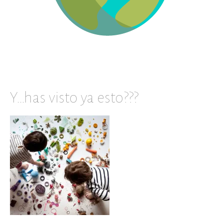
Y…has visto ya esto???