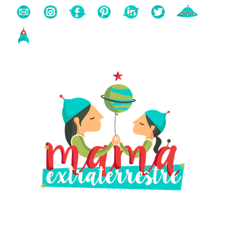
Buscas algo?
Búsqueda
para: