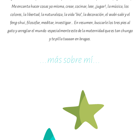
Me encanta hacer cosas yo misma, crear, cocinar, leer, ¡jugar!, la música, los
colores, la libertad, la naturaleza, la vida "bio", la decoración, el wabi-sabi y el
feng-shui, filosofar, meditar, investigar... En resumen, buscarle los tres pies al
gato y arreglar el mundo -especialmente este de la maternidad que es tan chungo
y te pilla taaaan en bragas.
...m
ás sobre mí...