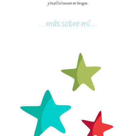
y te pilla taaaan en bragas.
...m
ás sobre mí...