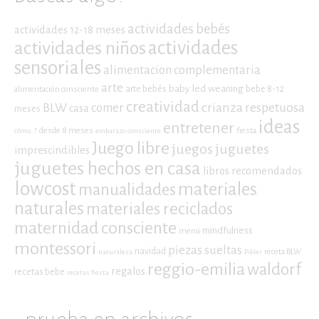
actividades bebés
actividades 12-18 meses
actividades niños
actividades
sensoriales
alimentacion complementaria
arte
baby led weaning
arte bebés
bebe 8-12
alimentación consciente
creatividad
crianza respetuosa
BLW
comer
casa
meses
ideas
entretener
desde 8 meses
fiesta
cómo...?
embarazo consciente
Juego libre
juegos
juguetes
imprescindibles
juguetes hechos en casa
libros recomendados
lowcost
materiales
manualidades
naturales
materiales reciclados
maternidad consciente
mindfulness
menú
montessori
piezas sueltas
navidad
receta BLW
naturaleza
Pikler
reggio-emilia
waldorf
regalos
recetas bebe
recetas fiesta