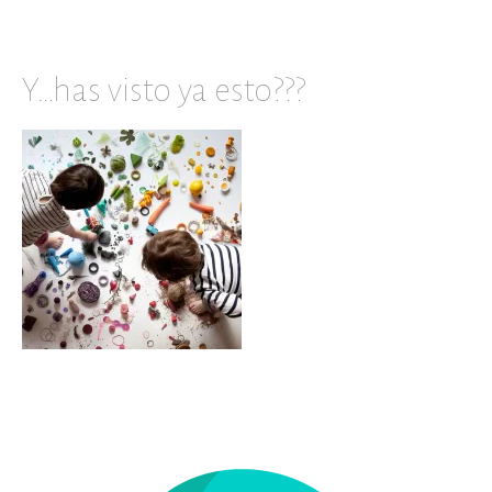
Y…has visto ya esto???