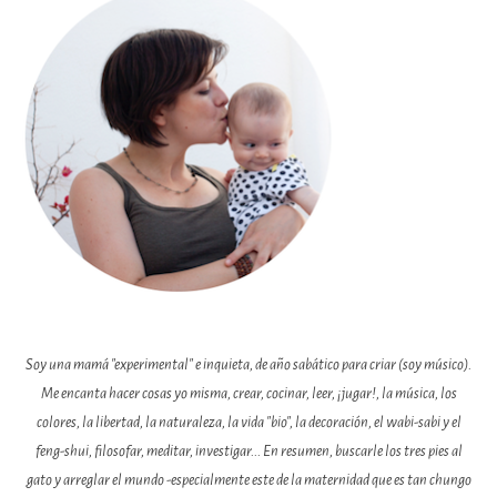
Soy una mamá "experimental" e inquieta, de año sabático para criar (soy músico).
Me encanta hacer cosas yo misma, crear, cocinar, leer, ¡jugar!, la música, los
colores, la libertad, la naturaleza, la vida "bio", la decoración, el wabi-sabi y el
feng-shui, filosofar, meditar, investigar... En resumen, buscarle los tres pies al
gato y arreglar el mundo -especialmente este de la maternidad que es tan chungo