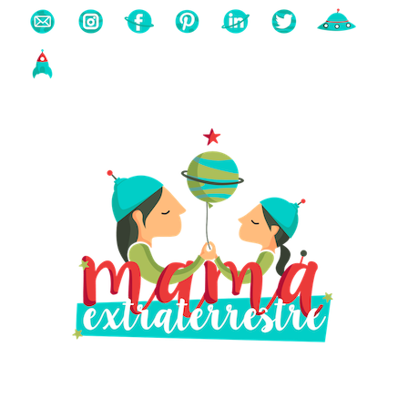
Buscas algo?
Búsqueda
para: