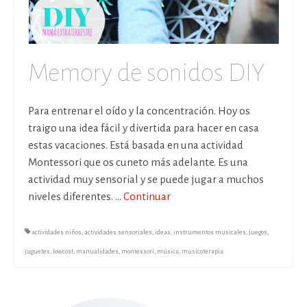
Memory de sonidos DIY
Para entrenar el oído y la concentración. Hoy os
traigo una idea fácil y divertida para hacer en casa
estas vacaciones. Está basada en una actividad
Montessori que os cuneto más adelante. Es una
actividad muy sensorial y se puede jugar a muchos
niveles diferentes. …
Continuar
actividades niños
,
actividades sensoriales
,
ideas
,
instrumentos musicales
,
juegos
,
juguetes
,
lowcost
,
manualidades
,
montessori
,
música
,
musicoterapia