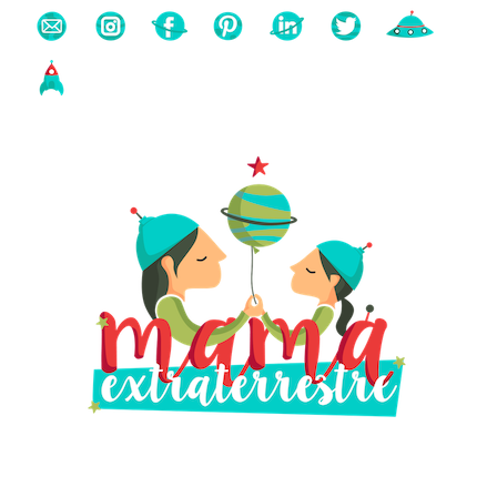
Buscas algo?
Búsqueda
para: