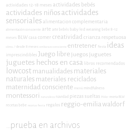
actividades bebés
actividades 12-18 meses
actividades niños
actividades
sensoriales
alimentacion complementaria
arte
baby led weaning
arte bebés
bebe 8-12
alimentación consciente
creatividad
crianza respetuosa
BLW
comer
casa
meses
ideas
entretener
desde 8 meses
fiesta
cómo...?
embarazo consciente
Juego libre
juegos
juguetes
imprescindibles
juguetes hechos en casa
libros recomendados
lowcost
materiales
manualidades
naturales
materiales reciclados
maternidad consciente
mindfulness
menú
montessori
piezas sueltas
navidad
receta BLW
naturaleza
Pikler
reggio-emilia
waldorf
regalos
recetas bebe
recetas fiesta
…prueba en archivos