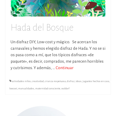
Hada del Bosque
Un disfraz DIY, Low-cost y mágico. Se acercan los
carnavales y hemos elegido disfraz de Hada. Y no se si
os pasa como a mí, que los típicos disfraces «de
paquete», es decir, comprados, me parecen horribles
y cutrísimos. Y además, …
Continuar
actividades niños
,
creatividad
,
crianza respetuosa
,
disfraz
,
ideas
,
juguetes hechos en casa
,
lowcost
,
manualidades
,
maternidad consciente
,
waldorf