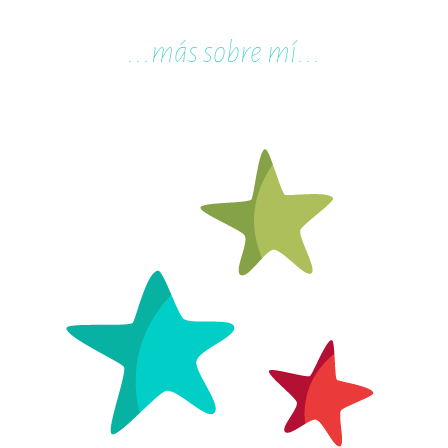
...m
ás sobre mí...