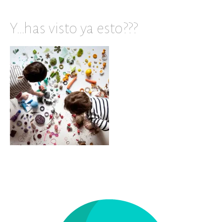
Y…has visto ya esto???