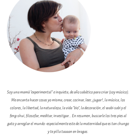
Soy una mamá "experimental" e inquieta, de año sabático para criar (soy músico).
Me encanta hacer cosas yo misma, crear, cocinar, leer, ¡jugar!, la música, los
colores, la libertad, la naturaleza, la vida "bio", la decoración, el wabi-sabi y el
feng-shui, filosofar, meditar, investigar... En resumen, buscarle los tres pies al
gato y arreglar el mundo -especialmente este de la maternidad que es tan chungo
y te pilla taaaan en bragas.