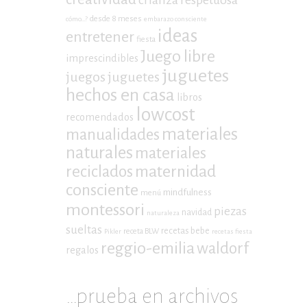
crianza respetuosa
desde 8 meses
cómo...?
embarazo consciente
ideas
entretener
fiesta
Juego libre
imprescindibles
juguetes
juegos
juguetes
hechos en casa
libros
lowcost
recomendados
materiales
manualidades
naturales
materiales
maternidad
reciclados
consciente
mindfulness
menú
montessori
piezas
navidad
naturaleza
sueltas
recetas bebe
receta BLW
Pikler
recetas fiesta
reggio-emilia
waldorf
regalos
…prueba en archivos