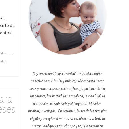
er,
parte de
ceptos,
iales
,
casa
,
rales
,
Soy una mamá "experimental" e inquieta, de año
sabático para criar (soy músico). Me encanta hacer
cosas yo misma, crear, cocinar, leer, ¡jugar!, la música,
ara
los colores, la libertad, la naturaleza, la vida "bio", la
decoración, el wabi-sabi y el feng-shui, filosofar,
eses
meditar, investigar... En resumen, buscarle los tres pies
al gato y arreglar el mundo -especialmente este de la
maternidad que es tan chungo y te pilla taaaan en