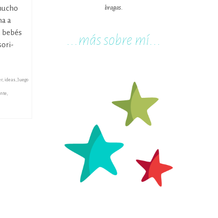
 mucho
bragas.
na a
a bebés
...m
ás sobre mí...
ori-
er
,
ideas
,
Juego
ente
,