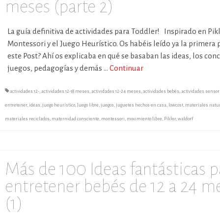
meses (parte 2)
La guía definitiva de actividades para Toddler! Inspirado en Pikl
Montessori y el Juego Heurístico. Os habéis leído ya la primera 
este Post? Ahí os explicaba en qué se basaban las ideas, los con
juegos, pedagogías y demás …
Continuar
actividades 12-
,
actividades 12-18 meses
,
actividades 12-24 meses
,
actividades bebés
,
actividades sensor
entretener
,
ideas
,
juego heurístico
,
Juego libre
,
juegos
,
juguetes hechos en casa
,
lowcost
,
materiales natu
materiales reciclados
,
maternidad consciente
,
montessori
,
movimiento libre
,
Pikler
,
waldorf
Más de 100 Ideas fantásticas p
entretener bebés de 12 a 24 m
(1)