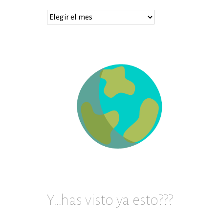
…
prueba
en
archivos
Y…has visto ya esto???