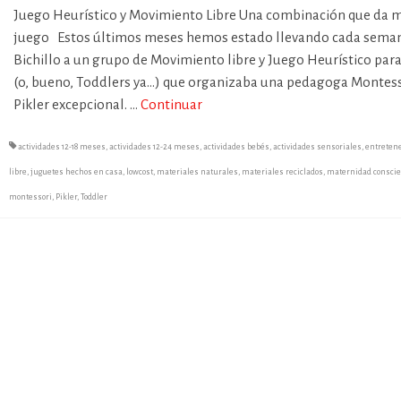
Juego Heurístico y Movimiento Libre Una combinación que da
juego Estos últimos meses hemos estado llevando cada sema
Bichillo a un grupo de Movimiento libre y Juego Heurístico par
(o, bueno, Toddlers ya…) que organizaba una pedagoga Montess
Pikler excepcional. …
Continuar
actividades 12-18 meses
,
actividades 12-24 meses
,
actividades bebés
,
actividades sensoriales
,
entreten
libre
,
juguetes hechos en casa
,
lowcost
,
materiales naturales
,
materiales reciclados
,
maternidad consci
montessori
,
Pikler
,
Toddler