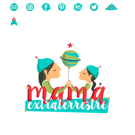
Buscas algo?
Búsqueda
para: