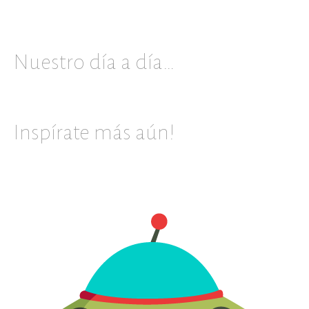
Nuestro día a día…
Inspírate más aún!