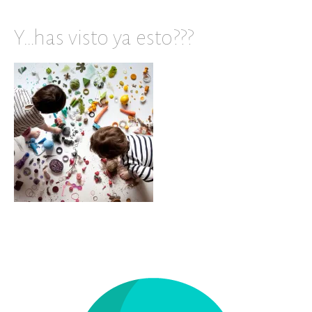
Y…has visto ya esto???