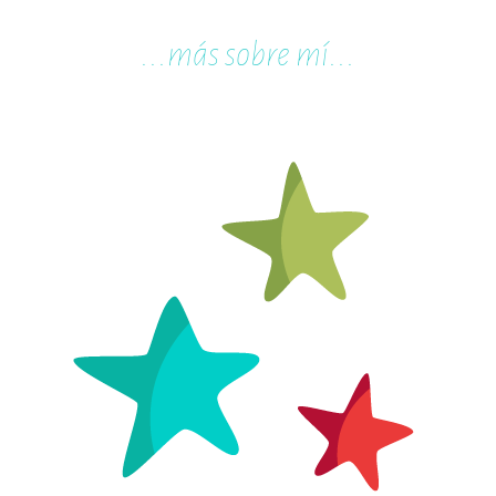
...m
ás sobre mí...