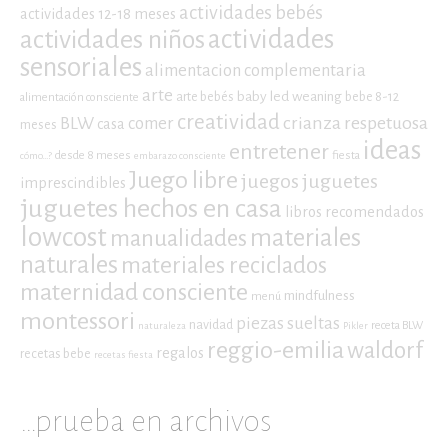
actividades bebés
actividades 12-18 meses
actividades niños
actividades
sensoriales
alimentacion complementaria
arte
baby led weaning
arte bebés
bebe 8-12
alimentación consciente
creatividad
crianza respetuosa
BLW
comer
casa
meses
ideas
entretener
desde 8 meses
fiesta
cómo...?
embarazo consciente
Juego libre
juegos
juguetes
imprescindibles
juguetes hechos en casa
libros recomendados
lowcost
materiales
manualidades
naturales
materiales reciclados
maternidad consciente
mindfulness
menú
montessori
piezas sueltas
navidad
receta BLW
naturaleza
Pikler
reggio-emilia
waldorf
regalos
recetas bebe
recetas fiesta
…prueba en archivos