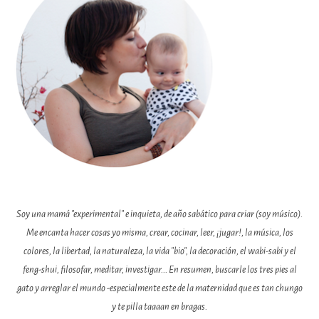
Soy una mamá "experimental" e inquieta, de año sabático para criar (soy músico).
Me encanta hacer cosas yo misma, crear, cocinar, leer, ¡jugar!, la música, los
colores, la libertad, la naturaleza, la vida "bio", la decoración, el wabi-sabi y el
feng-shui, filosofar, meditar, investigar... En resumen, buscarle los tres pies al
gato y arreglar el mundo -especialmente este de la maternidad que es tan chungo
y te pilla taaaan en bragas.