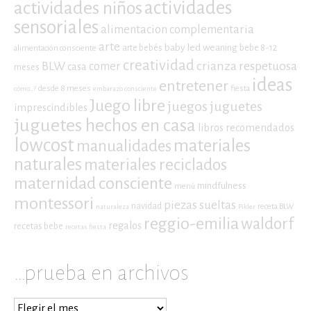
actividades niños
actividades
sensoriales
alimentacion complementaria
arte
baby led weaning
arte bebés
bebe 8-12
alimentación consciente
creatividad
crianza respetuosa
BLW
comer
casa
meses
ideas
entretener
desde 8 meses
fiesta
cómo...?
embarazo consciente
Juego libre
juegos
juguetes
imprescindibles
juguetes hechos en casa
libros recomendados
lowcost
materiales
manualidades
naturales
materiales reciclados
maternidad consciente
mindfulness
menú
montessori
piezas sueltas
navidad
receta BLW
naturaleza
Pikler
reggio-emilia
waldorf
regalos
recetas bebe
recetas fiesta
…prueba en archivos
…