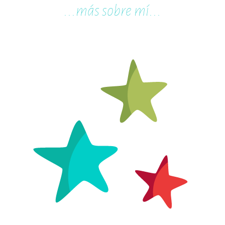
...m
ás sobre mí...