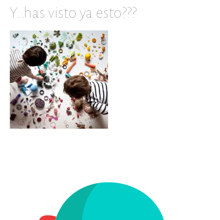
Y…has visto ya esto???