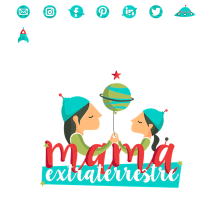
Buscas algo?
Búsqueda
para: