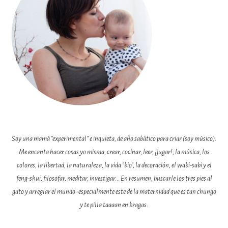
Soy una mamá "experimental" e inquieta, de año sabático para criar (soy músico).
Me encanta hacer cosas yo misma, crear, cocinar, leer, ¡jugar!, la música, los
colores, la libertad, la naturaleza, la vida "bio", la decoración, el wabi-sabi y el
feng-shui, filosofar, meditar, investigar... En resumen, buscarle los tres pies al
gato y arreglar el mundo -especialmente este de la maternidad que es tan chungo
y te pilla taaaan en bragas.